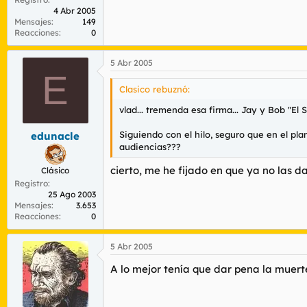
4 Abr 2005
Mensajes
149
Reacciones
0
5 Abr 2005
E
Clasico rebuznó:
vlad... tremenda esa firma... Jay y Bob "E
Siguiendo con el hilo, seguro que en el pla
edunacle
audiencias???
cierto, me he fijado en que ya no las da
Clásico
Registro
25 Ago 2003
Mensajes
3.653
Reacciones
0
5 Abr 2005
A lo mejor tenía que dar pena la muert