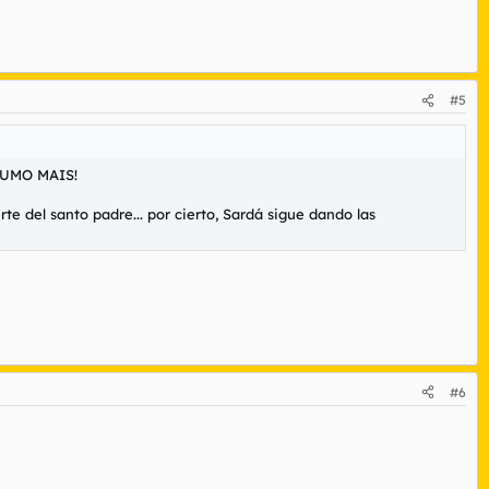
#5
 FUMO MAIS!
te del santo padre... por cierto, Sardá sigue dando las
#6