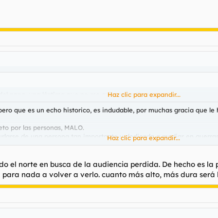
 del papa, una lástima que no me avisaran a tiempo.
Haz clic para expandir...
ero que es un echo historico, es indudable, por muchas gracia que le h
eto por las personas, MALO.
burlarse de una persona tan importante y dedicada a mediar en guerra
Haz clic para expandir...
ante.
do el norte en busca de la audiencia perdida. De hecho es l
ara nada a volver a verlo. cuanto más alto, más dura será l