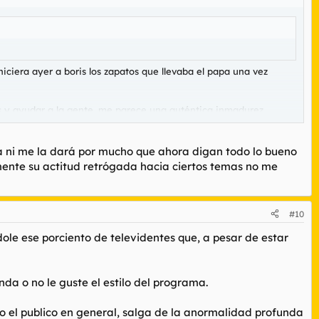
iciera ayer a boris los zapatos que llevaba el papa una vez
s y ayudar a la gente, me parece una auténtica inmadurez
 ni me la dará por mucho que ahora digan todo lo bueno
rmente su actitud retrógada hacia ciertos temas no me
#10
ole ese porciento de televidentes que, a pesar de estar
a o no le guste el estilo del programa.
 o el publico en general, salga de la anormalidad profunda