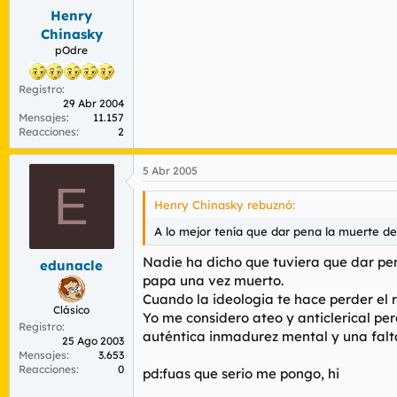
Henry
Chinasky
pOdre
Registro
29 Abr 2004
Mensajes
11.157
Reacciones
2
5 Abr 2005
E
Henry Chinasky rebuznó:
A lo mejor tenía que dar pena la muerte d
Nadie ha dicho que tuviera que dar pena
edunacle
papa una vez muerto.
Cuando la ideologia te hace perder el 
Clásico
Yo me considero ateo y anticlerical p
Registro
auténtica inmadurez mental y una falt
25 Ago 2003
Mensajes
3.653
Reacciones
0
pd:fuas que serio me pongo, hi