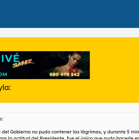
la:
a:
te del Gobierno no pudo contener las lágrimas, y durante 5 mi
 la actitud del Presidente, fue el único que pudo hacerle ent