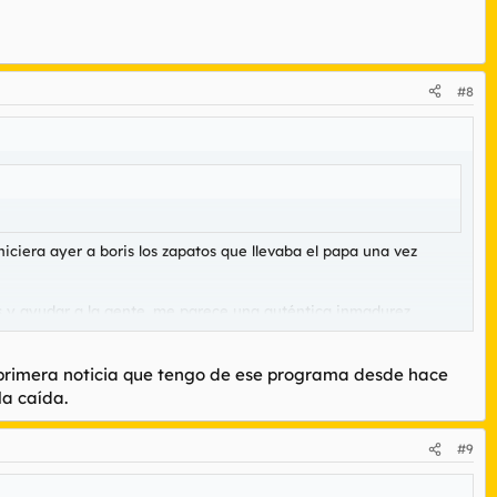
#8
iciera ayer a boris los zapatos que llevaba el papa una vez
s y ayudar a la gente, me parece una auténtica inmadurez
a primera noticia que tengo de ese programa desde hace
a caída.
#9