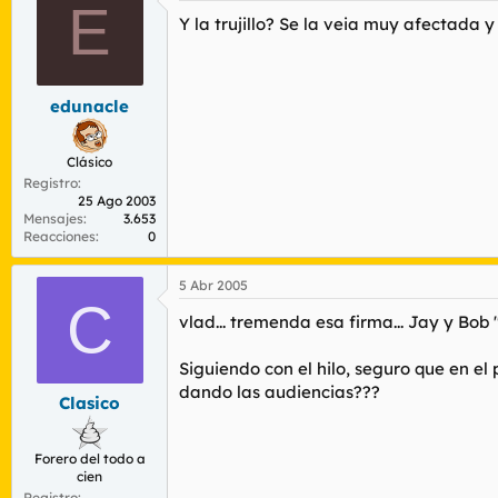
E
Y la trujillo? Se la veia muy afectada y
edunacle
Clásico
Registro
25 Ago 2003
Mensajes
3.653
Reacciones
0
5 Abr 2005
C
vlad... tremenda esa firma... Jay y Bo
Siguiendo con el hilo, seguro que en el 
dando las audiencias???
Clasico
Forero del todo a
cien
Registro