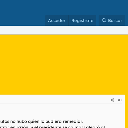
Acceder
Regístrate
Buscar
#1
nutos no hubo quien lo pudiera remediar.
rar en razón, y el presidente se calmó y alegró al