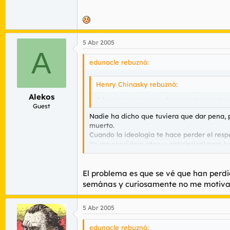
5 Abr 2005
A
edunacle rebuznó:
Henry Chinasky rebuznó:
Alekos
A lo mejor tenía que dar pena la muerte
Guest
Nadie ha dicho que tuviera que dar pena, p
muerto.
Cuando la ideologia te hace perder el resp
Yo me considero ateo y anticlerical pero 
mental y una falta de sensibilidad preocup
pd:fuas que serio me pongo, hi
El problema es que se vé que han perdi
semánas y curiosamente no me motiva p
5 Abr 2005
edunacle rebuznó: