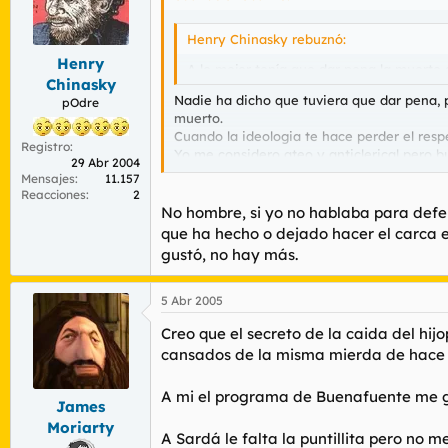
Henry Chinasky rebuznó:
Henry
A lo mejor tenía que dar pena la muerte
Chinasky
Nadie ha dicho que tuviera que dar pena, p
pOdre
muerto.
Cuando la ideologia te hace perder el resp
Registro
Yo me considero ateo y anticlerical pero 
29 Abr 2004
mental y una falta de sensibilidad preocup
Mensajes
11.157
Reacciones
2
pd:fuas que serio me pongo, hi
No hombre, si yo no hablaba para defe
que ha hecho o dejado hacer el carca e
gustó, no hay más.
5 Abr 2005
Creo que el secreto de la caida del hi
cansados de la misma mierda de hace 
A mi el programa de Buenafuente me gu
James
Moriarty
A Sardá le falta la puntillita pero no 