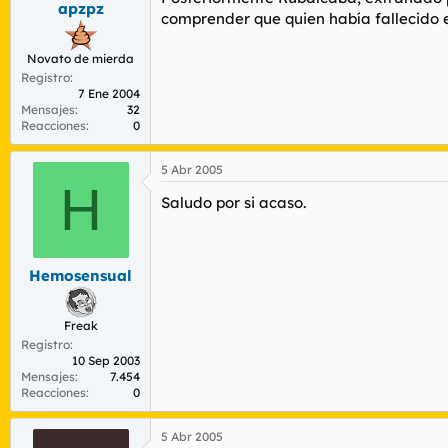
apzpz
r
n
comprender que quien había fallecido e
d
i
e
c
Novato de mierda
l
i
Registro
t
o
7 Ene 2004
e
Mensajes
32
m
Reacciones
0
a
5 Abr 2005
H
Saludo por si acaso.
Hemosensual
Freak
Registro
10 Sep 2003
Mensajes
7.454
Reacciones
0
5 Abr 2005