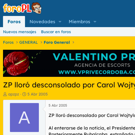
Foros
Novedades
Miembros
Nuevos mensajes
Buscar en foros
Foros
GENERAL
Foro General
ZP lloró desconsolado por Carol Wojty
I
F
apzpz
5 Abr 2005
n
e
i
c
5 Abr 2005
c
A
h
ZP lloró desconsolado por Carol Wojtyl
i
a
a
d
d
e
Al enterarse de la noticia, el Presiden
o
i
Posteriormente Rubalcaba, extrañado por