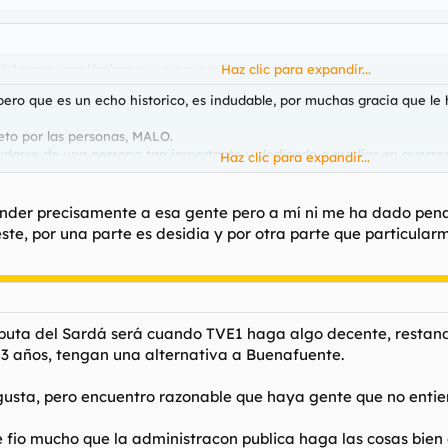
 del papa, una lástima que no me avisaran a tiempo.
Haz clic para expandir...
ero que es un echo historico, es indudable, por muchas gracia que le h
eto por las personas, MALO.
burlarse de una persona tan importante y dedicada a mediar en guerra
Haz clic para expandir...
ante.
nder precisamente a esa gente pero a mí ni me ha dado pena
ste, por una parte es desidia y por otra parte que particula
joputa del Sardá será cuando TVE1 haga algo decente, restand
3 años, tengan una alternativa a Buenafuente.
sta, pero encuentro razonable que haya gente que no entiend
me fio mucho que la administracon publica haga las cosas bien