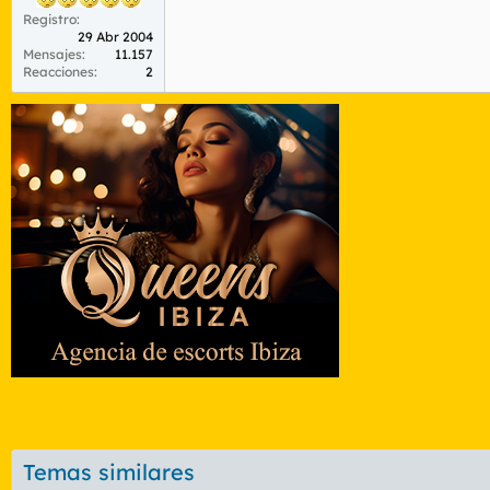
Registro
29 Abr 2004
Mensajes
11.157
Reacciones
2
Temas similares