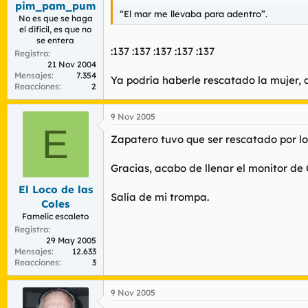
pim_pam_pum
r
n
“El mar me llevaba para adentro”.
d
i
No es que se haga
el dificil, es que no
e
c
se entera
l
i
:137 :137 :137 :137 :137
Registro
t
o
21 Nov 2004
e
Mensajes
7.354
m
Ya podría haberle rescatado la mujer, q
Reacciones
2
a
9 Nov 2005
E
Zapatero tuvo que ser rescatado por l
Gracias, acabo de llenar el monitor de 
El Loco de las
Salía de mi trompa.
Coles
Famelic escaleto
Registro
29 May 2005
Mensajes
12.633
Reacciones
3
9 Nov 2005