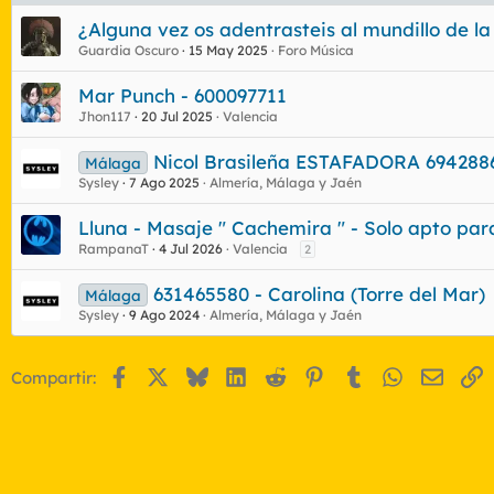
¿Alguna vez os adentrasteis al mundillo de l
Guardia Oscuro
15 May 2025
Foro Música
Mar Punch - 600097711
Jhon117
20 Jul 2025
Valencia
Nicol Brasileña ESTAFADORA 69428867
Málaga
Sysley
7 Ago 2025
Almería, Málaga y Jaén
Lluna - Masaje " Cachemira " - Solo apto para 
RampanaT
4 Jul 2026
Valencia
2
631465580 - Carolina (Torre del Mar)
Málaga
Sysley
9 Ago 2024
Almería, Málaga y Jaén
Facebook
X
Bluesky
LinkedIn
Reddit
Pinterest
Tumblr
WhatsApp
Email
E
Compartir: