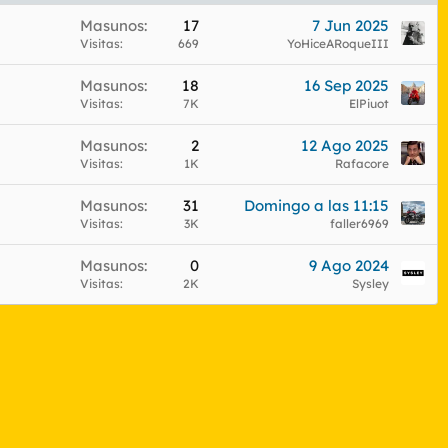
Masunos
17
7 Jun 2025
Visitas
669
YoHiceARoqueIII
Masunos
18
16 Sep 2025
Visitas
7K
ElPiuot
Masunos
2
12 Ago 2025
Visitas
1K
Rafacore
Masunos
31
Domingo a las 11:15
Visitas
3K
faller6969
Masunos
0
9 Ago 2024
Visitas
2K
Sysley