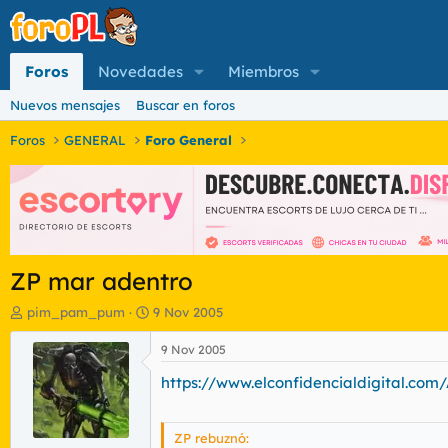
Foros
Novedades
Miembros
Nuevos mensajes
Buscar en foros
Foros
GENERAL
Foro General
ZP mar adentro
I
F
pim_pam_pum
9 Nov 2005
n
e
i
c
9 Nov 2005
c
h
https://www.elconfidencialdigital.com/
i
a
a
d
d
e
o
i
ZP rebuznó: