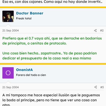
Eso es, con dos cojones. Como aquí no hay donde invertir...
t
o
e
m
Doctor Banner
a
Freak total
21 Sep 2004
#2
Prefiero que el 0.7 vaya ahí, que se derroche en bodorrios
de principitos, o cenitas de protocolo.
Una cosa bien hecha.. zapatrostre.. Ya de paso podrían
dedicar el presupuesto de la casa real a eso mismo
OnanistA
O
Forero del todo a cien
21 Sep 2004
#3
A mí tampoco me hace especial ilusión que le paguemos
la boda al príncipe, pero no tiene que ver una cosa con
otra.