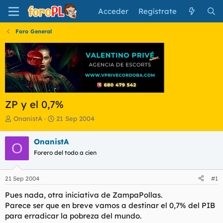
Acceder
Regístrate
Foro General
ZP y el 0,7%
I
F
OnanistA
21 Sep 2004
n
e
i
c
OnanistA
O
c
h
Forero del todo a cien
i
a
a
d
d
e
21 Sep 2004
#1
o
i
r
n
Pues nada, otra iniciativa de ZampaPollas.
d
i
Parece ser que en breve vamos a destinar el 0,7% del PIB
e
c
para erradicar la pobreza del mundo.
l
i