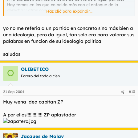
Hay temas en los que coincido más con el enfoque de la
derecha y otros con los de la izquierda.
Haz clic para expandir...
Tengo criterio propio y no espero a ver que opina mi partido
para formarme una opinión.
yo no me referia a un partido en concreto sino más bien a
una ideologia, pero da igual, tan solo era para valorar sus
palabras en funcion de su ideologia politica
saludos
OLIBETICO
O
Forero del todo a cien
21 Sep 2004
#13
Muy wena idea capitan ZP
A por ellos!!!!!!!!!!!!! ZP aplastador
Jacques de Molay