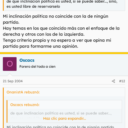
de que inclinacion politica es usted, si se puede saber..., sino,
es usted libre de reservarselo
Mi inclinación política no coincide con la de ningún
partido.
Hay temas en los que coincido más con el enfoque de la
derecha y otros con los de la izquierda.
Tengo criterio propio y no espero a ver que opina mi
partido para formarme una opinión.
Oscacs
O
Forero del todo a cien
21 Sep 2004
#12
OnanistA rebuznó:
Oscacs rebuznó:
de que inclinacion politica es usted, si se puede saber...,
sino, es usted libre de reservarselo
Haz clic para expandir...
Mi inclinación política no coincide con la de ningún partido.