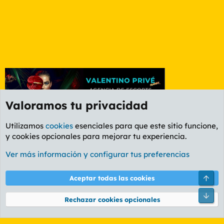
Valoramos tu privacidad
Utilizamos
cookies
esenciales para que este sitio funcione,
y cookies opcionales para mejorar tu experiencia.
Foro General
Ver más información y configurar tus preferencias
Cookies
PL OLDSTYLE AMARILLO
Cambiar fuente
Español (ES)
Arri
Aceptar todas las cookies
Contáctanos
Términos y reglas
Política de privacidad
Ayuda
R
Pie
S
Rechazar cookies opcionales
S
®
Community platform by XenForo
© 2010-2026 XenForo Ltd.