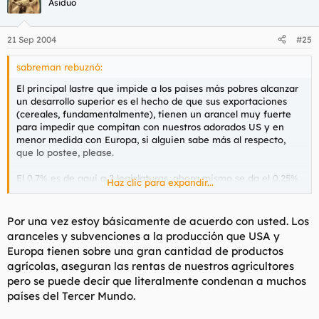
Asiduo
21 Sep 2004
#25
sabreman rebuznó:
El principal lastre que impide a los paises más pobres alcanzar
un desarrollo superior es el hecho de que sus exportaciones
(cereales, fundamentalmente), tienen un arancel muy fuerte
para impedir que compitan con nuestros adorados US y en
menor medida con Europa, si alguien sabe más al respecto,
que lo postee, please.
El 0,7% es de aqui a 2 legislaturas, ahora mismo se da el 0,25%
Haz clic para expandir...
y el año que viene el 0,3 o algo asi.
Eso no deja de ser limosna para lo que verdaderamente
necesitan esos paises, pero siempre es mejor que nada.
Por una vez estoy básicamente de acuerdo con usted. Los
aranceles y subvenciones a la producción que USA y
Europa tienen sobre una gran cantidad de productos
agrícolas, aseguran las rentas de nuestros agricultores
pero se puede decir que literalmente condenan a muchos
países del Tercer Mundo.