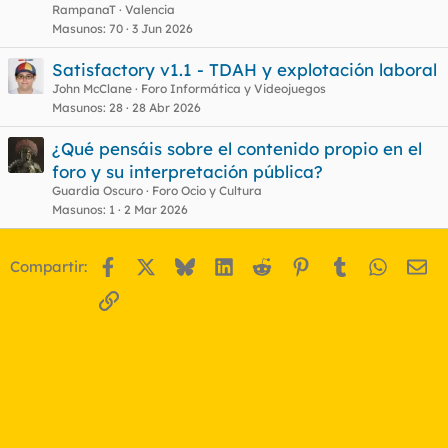
RampanaT
Valencia
Masunos
70
3 Jun 2026
Satisfactory v1.1 - TDAH y explotación laboral
John McClane
Foro Informática y Videojuegos
Masunos
28
28 Abr 2026
¿Qué pensáis sobre el contenido propio en el
foro y su interpretación pública?
Guardia Oscuro
Foro Ocio y Cultura
Masunos
1
2 Mar 2026
Facebook
X
Bluesky
LinkedIn
Reddit
Pinterest
Tumblr
WhatsA
Em
Compartir:
Enlace