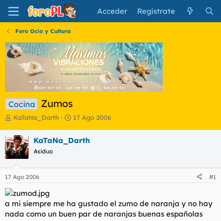
Acceder
Regístrate
Foro Ocio y Cultura
Zumos
Cocina
I
F
KaTaNa_Darth
17 Ago 2006
n
e
i
c
KaTaNa_Darth
c
h
Asiduo
i
a
a
d
d
e
17 Ago 2006
#1
o
i
r
n
d
i
a mi siempre me ha gustado el zumo de naranja y no hay
e
c
nada como un buen par de naranjas buenas españolas
l
i