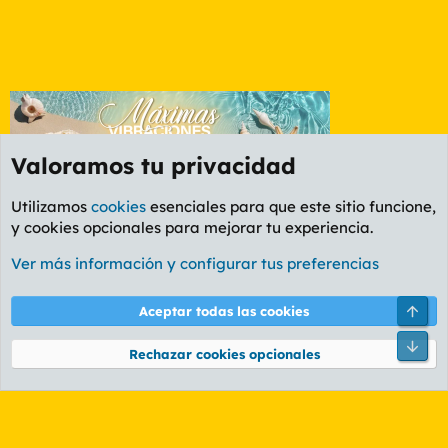
Valoramos tu privacidad
Utilizamos
cookies
esenciales para que este sitio funcione,
y cookies opcionales para mejorar tu experiencia.
Foro Ocio y Cultura
Ver más información y configurar tus preferencias
Cookies
PL OLDSTYLE AMARILLO
Cambiar fuente
Español (ES)
Arri
Aceptar todas las cookies
Contáctanos
Términos y reglas
Política de privacidad
Ayuda
R
Pie
S
Rechazar cookies opcionales
S
®
Community platform by XenForo
© 2010-2026 XenForo Ltd.