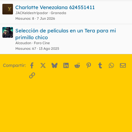
Charlotte Venezolana 624551411
JACKeldestripador
Granada
Masunos
8
7 Jun 2026
Selección de películas en un Tera para mi
primillo chico
Alcaudon
Foro Cine
Masunos
67
13 Ago 2025
Facebook
X
Bluesky
LinkedIn
Reddit
Pinterest
Tumblr
WhatsA
Em
Compartir:
Enlace