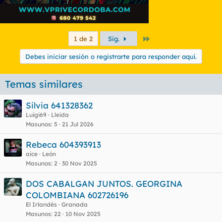
Último
1 de 2
Sig.
Debes iniciar sesión o registrarte para responder aquí.
Temas similares
Silvia 641328362
Luigi69
Lleida
Masunos
5
21 Jul 2026
Rebeca 604393913
aice
León
Masunos
2
30 Nov 2025
DOS CABALGAN JUNTOS. GEORGINA
COLOMBIANA 602726196
El Irlandés
Granada
Masunos
22
10 Nov 2025