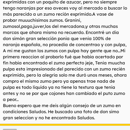
exprimidas con un poquito de azucar, pero no siempre
t
o
e
tengo naranjas por eso aveces voy al mercado a buscar lo
m
más parecido a un zumo reción exprimido.A vase de
a
probar muuuchisimos zumos. Granini,
zumosol,pago,juver,los del mercadona,y otras muchas
marcas que ahora mismo no recuerdo. Encontré un dia
don simón gran selección ponia que venia 100% de
naranja española, no procedia de concentrao y con pulpa,
A mi me gustan los zumos con pulpa hay gente que no...Mi
primera reaccion al probarlo fué que habia acertado por
fín habia encontrado el zumo perfecto jeje, Tenia muucha
pulpa esta impresionado del parecido con un zumo recién
exprimido, pero la alegria solo me duró unos meses, ahora
compro el mismo zumo pero ya apenas trae nada de
pulpa es todo liquido ya no tiene la textura que tenia
antes y no se por que cojones han cambiado el puto zumo
a peor...
Bueno espero que me deis algún consejo de un zumo en
condiciones Saludos. He buscado una foto de don simo
gran seleccion y no he encontrado Saludos.