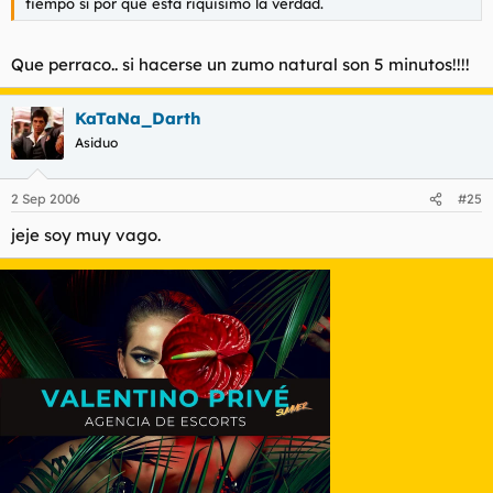
tiempo sí por que esta riquisimo la verdad.
Que perraco.. si hacerse un zumo natural son 5 minutos!!!!
KaTaNa_Darth
Asiduo
2 Sep 2006
#25
jeje soy muy vago.