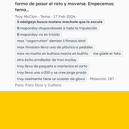
forma de pasar el rato y moverse. Empecemos:
tema...
Troy McClon
Tema
17 Feb 2024
0
edelgays
busca
motero
machote
que
lo
encule
0
moporday chupandosela a toda la tripulación
0
moporday va en triciclo
max "cagarrutian" demian ii fimosis letal
max fimosian lleva una de plástico a pedales
max no monta en bultaco monta en bultito
me güele er toto
otro éxito arrollador de tron mccloy
troy lleva de paquete a marianico el corto
troy lleva una cr250 y se cree jorge prado
Masunos: 187
troy realmente tiene un scooter de glovo
Foro:
Foro Ocio y Cultura