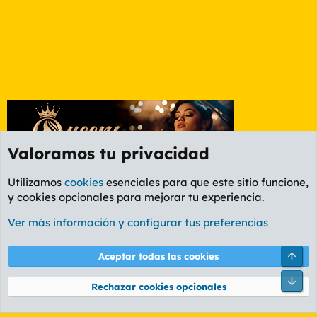
Valoramos tu privacidad
Utilizamos
cookies
esenciales para que este sitio funcione,
y cookies opcionales para mejorar tu experiencia.
Etiquetas
Ver más información y configurar tus preferencias
Cookies
PL OLDSTYLE AMARILLO
Cambiar fuente
Español (ES)
Arri
Aceptar todas las cookies
Contáctanos
Términos y reglas
Política de privacidad
Ayuda
R
Pie
S
Rechazar cookies opcionales
S
®
Community platform by XenForo
© 2010-2026 XenForo Ltd.