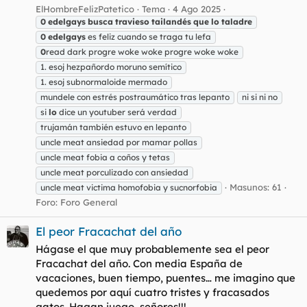
ElHombreFelizPatetico
Tema
4 Ago 2025
0
edelgays
busca
travieso
tailandés
que
lo
taladre
0
edelgays
es feliz cuando se traga tu lefa
0
read dark progre woke woke progre woke woke
1. esoj hezpañordo moruno semítico
1. esoj subnormaloide mermado
mundele con estrés postraumático tras lepanto
ni si ni no
si
lo
dice un youtuber será verdad
trujamán también estuvo en lepanto
uncle meat ansiedad por mamar pollas
uncle meat fobia a coños y tetas
uncle meat porculizado con ansiedad
Masunos: 61
uncle meat victima homofobia y sucnorfobia
Foro:
Foro General
El peor Fracachat del año
Hágase el que muy probablemente sea el peor
Fracachat del año. Con media España de
vacaciones, buen tiempo, puentes… me imagino que
quedemos por aquí cuatro tristes y fracasados
gatos. Hagan juego, señores!!!