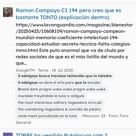
Ramon Campayo CI 194 pero creo que es
bastante TONTO (explicación dentro)
https://www.lavanguardia.com/magazine/bienestar
/20250423/10608109/ramon-campayo-campeon-
mundial-memoria-coeficiente-intelectual-194-
capacidad-estudiar-secreto-tecnica-falta-colegios-
mmn.html Este puto anormal que va de chulo por
redes sociales de que es el más listillo del mundo y
que...
GoogleTM
Tema
18 Jul 2025
0
edelgays
busca
travieso
tailandés
que
lo
taladre
0
edelgays
se abre el orto para
que
lo
encules
0
read dark progre woke woke progre woke woke
mundele trayéndole la luna a calígula
the most misterious solitary tageadora stvo akí
the wandering tageadora & convidá de piedra
Masunos: 23
Foro:
Foro
uncle meat porculizado en la luna
General
TORBE ha vendido Putalocura.com ?