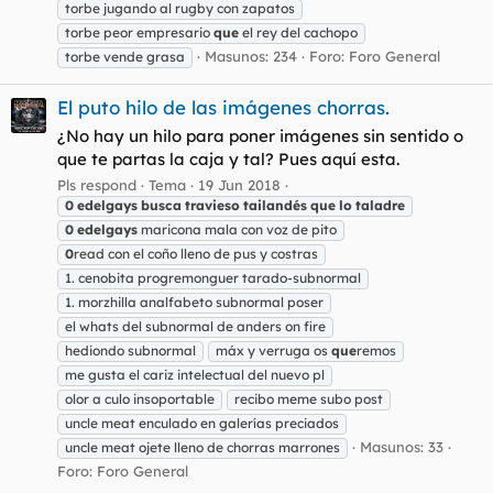
torbe jugando al rugby con zapatos
torbe peor empresario
que
el rey del cachopo
Masunos: 234
Foro:
Foro General
torbe vende grasa
El puto hilo de las imágenes chorras.
¿No hay un hilo para poner imágenes sin sentido o
que te partas la caja y tal? Pues aquí esta.
Pls respond
Tema
19 Jun 2018
0
edelgays
busca
travieso
tailandés
que
lo
taladre
0
edelgays
maricona mala con voz de pito
0
read con el coño lleno de pus y costras
1. cenobita progremonguer tarado-subnormal
1. morzhilla analfabeto subnormal poser
el whats del subnormal de anders on fire
hediondo subnormal
máx y verruga os
que
remos
me gusta el cariz intelectual del nuevo pl
olor a culo insoportable
recibo meme subo post
uncle meat enculado en galerías preciados
Masunos: 33
uncle meat ojete lleno de chorras marrones
Foro:
Foro General