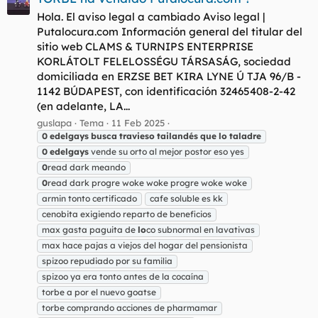
Hola. El aviso legal a cambiado Aviso legal |
Putalocura.com Información general del titular del
sitio web CLAMS & TURNIPS ENTERPRISE
KORLÁTOLT FELELOSSÉGU TÁRSASÁG, sociedad
domiciliada en ERZSE BET KIRA LYNE Ú TJA 96/B -
1142 BÚDAPEST, con identificación 32465408-2-42
(en adelante, LA...
guslapa
Tema
11 Feb 2025
0
edelgays
busca
travieso
tailandés
que
lo
taladre
0
edelgays
vende su orto al mejor postor eso yes
0
read dark meando
0
read dark progre woke woke progre woke woke
armin tonto certificado
cafe soluble es kk
cenobita exigiendo reparto de beneficios
max gasta paguita de
lo
co subnormal en lavativas
max hace pajas a viejos del hogar del pensionista
spizoo repudiado por su familia
spizoo ya era tonto antes de la cocaína
torbe a por el nuevo goatse
torbe comprando acciones de pharmamar