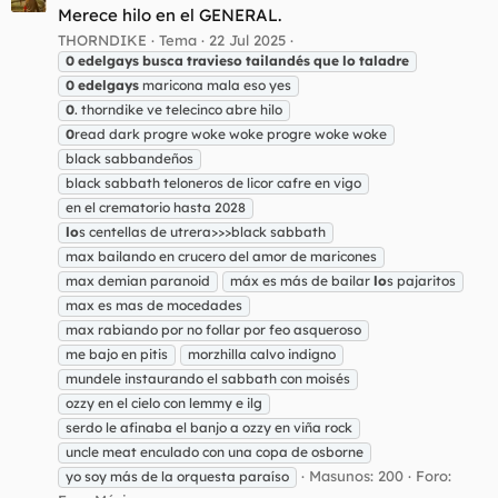
Merece hilo en el GENERAL.
THORNDIKE
Tema
22 Jul 2025
0
edelgays
busca
travieso
tailandés
que
lo
taladre
0
edelgays
maricona mala eso yes
0
. thorndike ve telecinco abre hilo
0
read dark progre woke woke progre woke woke
black sabbandeños
black sabbath teloneros de licor cafre en vigo
en el crematorio hasta 2028
lo
s centellas de utrera>>>black sabbath
max bailando en crucero del amor de maricones
max demian paranoid
máx es más de bailar
lo
s pajaritos
max es mas de mocedades
max rabiando por no follar por feo asqueroso
me bajo en pitis
morzhilla calvo indigno
mundele instaurando el sabbath con moisés
ozzy en el cielo con lemmy e ilg
serdo le afinaba el banjo a ozzy en viña rock
uncle meat enculado con una copa de osborne
Masunos: 200
Foro:
yo soy más de la orquesta paraíso