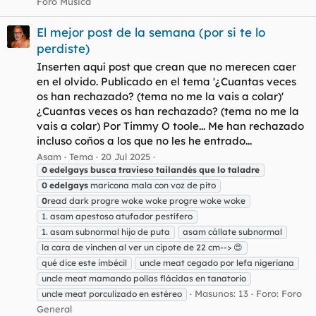
Foro Música
El mejor post de la semana (por si te lo
perdiste)
Inserten aquí post que crean que no merecen caer
en el olvido. Publicado en el tema '¿Cuantas veces
os han rechazado? (tema no me la vais a colar)'
¿Cuantas veces os han rechazado? (tema no me la
vais a colar) Por Timmy O toole... Me han rechazado
incluso coños a los que no les he entrado...
Asam
Tema
20 Jul 2025
0
edelgays
busca
travieso
tailandés
que
lo
taladre
0
edelgays
maricona mala con voz de pito
0
read dark progre woke woke progre woke woke
1. asam apestoso atufador pestífero
1. asam subnormal hijo de puta
asam cállate subnormal
la cara de vinchen al ver un cipote de 22 cm--> 😍
qué dice este imbécil
uncle meat cegado por lefa nigeriana
uncle meat mamando pollas flácidas en tanatorio
Masunos: 13
Foro:
Foro
uncle meat porculizado en estéreo
General