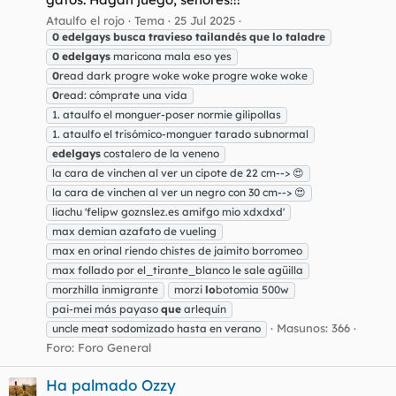
Ataulfo el rojo
Tema
25 Jul 2025
0
edelgays
busca
travieso
tailandés
que
lo
taladre
0
edelgays
maricona mala eso yes
0
read dark progre woke woke progre woke woke
0
read: cómprate una vida
1. ataulfo el monguer-poser normie gilipollas
1. ataulfo el trisómico-monguer tarado subnormal
edelgays
costalero de la veneno
la cara de vinchen al ver un cipote de 22 cm--> 😍
la cara de vinchen al ver un negro con 30 cm--> 😍
liachu 'felipw goznslez.es amifgo mio xdxdxd'
max demian azafato de vueling
max en orinal riendo chistes de jaimito borromeo
max follado por el_tirante_blanco le sale agüilla
morzhilla inmigrante
morzi
lo
botomia 500w
pai-mei más payaso
que
arlequín
Masunos: 366
uncle meat sodomizado hasta en verano
Foro:
Foro General
Ha palmado Ozzy