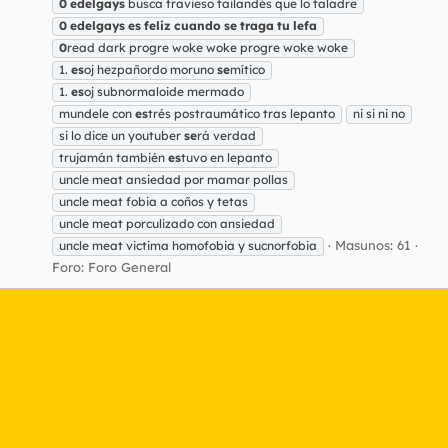
0
edelgays
busca travieso tailandés que lo taladre
0
edelgays
es
feliz
cuando
se
traga
tu
lefa
0
read dark progre woke woke progre woke woke
1.
es
oj hezpañordo moruno
se
mítico
1.
es
oj subnormaloide mermado
mundele con
es
trés postraumático tras lepanto
ni si ni no
si lo dice un youtuber
se
rá verdad
trujamán también
es
tuvo en lepanto
uncle meat ansiedad por mamar pollas
uncle meat fobia a coños y tetas
uncle meat porculizado con ansiedad
Masunos: 61
uncle meat victima homofobia y sucnorfobia
Foro:
Foro General