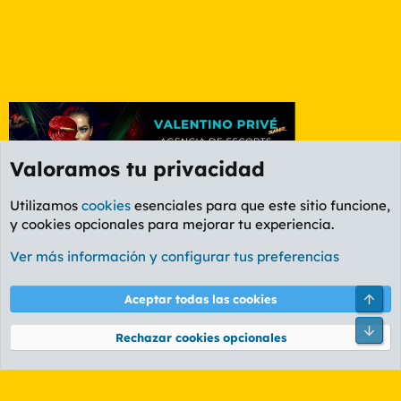
Valoramos tu privacidad
Utilizamos
cookies
esenciales para que este sitio funcione,
y cookies opcionales para mejorar tu experiencia.
Etiquetas
Ver más información y configurar tus preferencias
Cookies
PL OLDSTYLE AMARILLO
Cambiar fuente
Español (ES)
Arri
Aceptar todas las cookies
Contáctanos
Términos y reglas
Política de privacidad
Ayuda
R
Pie
S
Rechazar cookies opcionales
S
®
Community platform by XenForo
© 2010-2026 XenForo Ltd.