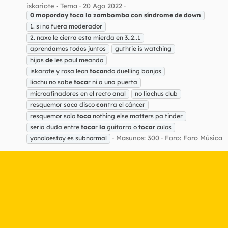
iskariote
Tema
20 Ago 2022
0
moporday
toca
la
zambomba
con
síndrome
de
down
1. si no fuera moderador
2. naxo le cierra esta mierda en 3..2..1
aprendamos todos juntos
guthrie is watching
hijas
de
les paul meando
iskarote y rosa leon
toca
ndo duelling banjos
liachu no sabe
toca
r ni a una puerta
microafinadores en el recto anal
no liachus club
resquemor saca disco
con
tra el cáncer
resquemor solo
toca
nothing else matters pa tinder
seria duda entre
toca
r
la
guitarra o
toca
r culos
Masunos: 300
Foro:
Foro Música
yonoloestoy es subnormal