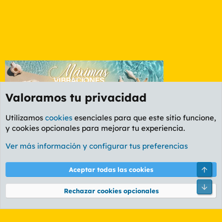
Valoramos tu privacidad
Utilizamos
cookies
esenciales para que este sitio funcione,
y cookies opcionales para mejorar tu experiencia.
Etiquetas
Ver más información y configurar tus preferencias
Cookies
PL OLDSTYLE AMARILLO
Cambiar fuente
Español (ES)
Arri
Aceptar todas las cookies
Contáctanos
Términos y reglas
Política de privacidad
Ayuda
R
Pie
S
Rechazar cookies opcionales
S
®
Community platform by XenForo
© 2010-2026 XenForo Ltd.