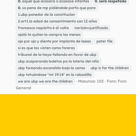
0.
aquel que acosara o acosase infantes
0.
será
respetado
0.
so pena de mp pidiéndole porfa que pare
1.ubp ponedor de la constitucion
2.art1.la edad de consentimiento son 12 años
francesco napiatto é di volta
narizón=justificado
ojalá te quiten la compra los menas
ojo por ojo y diente por implante de laeas
peter file
si es que las visten como foreras
tribunal de la haya fallando en favor de ubp
ubp acaparando boletos pa la lotería del niño
ubp foreando escondido bajo la cama
ubp is for the children
ubp tatuándose "mt 19:14" en la rabadilla
Masunos: 102
Foro:
Foro
we are ubp we are the children
General