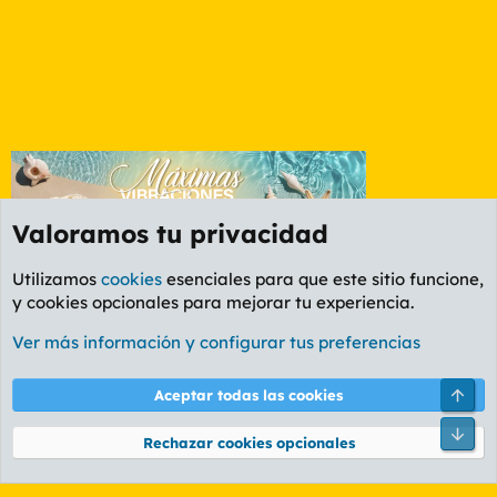
Valoramos tu privacidad
Utilizamos
cookies
esenciales para que este sitio funcione,
y cookies opcionales para mejorar tu experiencia.
Etiquetas
Ver más información y configurar tus preferencias
Cookies
PL OLDSTYLE AMARILLO
Cambiar fuente
Español (ES)
Arri
Aceptar todas las cookies
Contáctanos
Términos y reglas
Política de privacidad
Ayuda
R
Pie
S
Rechazar cookies opcionales
S
®
Community platform by XenForo
© 2010-2026 XenForo Ltd.