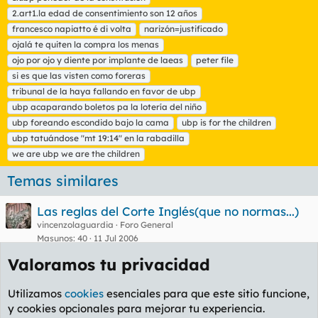
q
2.art1.la edad de consentimiento son 12 años
u
francesco napiatto é di volta
e
narizón=justificado
t
ojalá te quiten la compra los menas
a
ojo por ojo y diente por implante de laeas
peter file
s
si es que las visten como foreras
tribunal de la haya fallando en favor de ubp
ubp acaparando boletos pa la lotería del niño
ubp foreando escondido bajo la cama
ubp is for the children
ubp tatuándose "mt 19:14" en la rabadilla
we are ubp we are the children
Temas similares
Las reglas del Corte Inglés(que no normas...)
vincenzolaguardia
Foro General
Masunos
40
11 Jul 2006
Valoramos tu privacidad
Facebook
X
Bluesky
LinkedIn
Reddit
Pinterest
Tumblr
WhatsA
Em
Compartir:
Utilizamos
cookies
esenciales para que este sitio funcione,
Enlace
y cookies opcionales para mejorar tu experiencia.