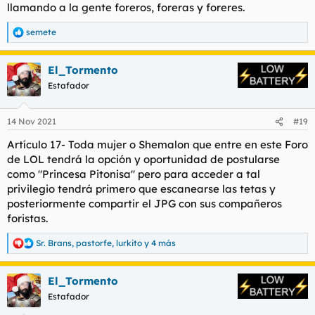
llamando a la gente foreros, foreras y foreres.
semete
R
e
a
El_Tormento
c
c
Estafador
i
o
n
14 Nov 2021
#19
e
s
Artículo 17- Toda mujer o Shemalon que entre en este Foro
:
de LOL tendrá la opción y oportunidad de postularse
como "Princesa Pitonisa" pero para acceder a tal
privilegio tendrá primero que escanearse las tetas y
posteriormente compartir el JPG con sus compañeros
foristas.
Sr. Brans
,
pastorfe
,
lurkito
y 4 más
R
e
a
El_Tormento
c
c
Estafador
i