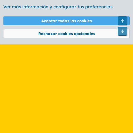
Ver más información y configurar tus preferencias
Arri
Aceptar todas las cookies
Pie
Rechazar cookies opcionales
Foro General
Cookies
PL OLDSTYLE AMARILLO
Cambiar fuente
Español (ES)
Contáctanos
Términos y reglas
Política de privacidad
Ayuda
R
S
S
®
Community platform by XenForo
© 2010-2026 XenForo Ltd.