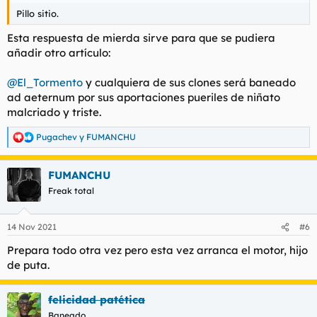
Pillo sitio.
Esta respuesta de mierda sirve para que se pudiera
añadir otro artículo:
@El_Tormento
y cualquiera de sus clones será baneado
ad aeternum
por sus aportaciones pueriles de niñato
malcriado y triste.
Pugachev
y
FUMANCHU
R
e
a
FUMANCHU
c
c
Freak total
i
o
n
14 Nov 2021
#6
e
s
Prepara todo otra vez pero esta vez arranca el motor, hijo
:
de puta.
felicidad patética
Baneado