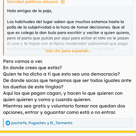
felicidad patética rebuznó:
Hola amigos de la paja,
Los habituales del lugar saben que muchos estamos hasta la
polla de la subjetividad a la hora de tomar decisiones. Que al
que es colega la dan bula para escribir y vacilar a quien quiera,
pero al paria que pulula por aquí para echar el rato no le pasan
ni una y te topas con el típico moderador subnormal que paga
sus frustraciones del día a día en este foro. La igualdad
Haz clic para expandir...
absoluta no existe, pero estaría de puta madre que al menos se
tuviera un criterio que estuviera escrito de antemano para que
Pero vamos a ver.
cuando se toman acciones contra un forero se pudiera
En donde crees que estás?
argumentar. Y recalco que es importante lo de antemano, para
Quien te ha dicho a ti que esto sea una democracia?
que no se creen reglas y normas en caliente cuando más
De donde sacas que tengamos que ser todos iguales ante
convengan.
los dueños de este tinglao?
Aquí los que pagan cagan, y hacen lo que quieren con
Así por ejemplo ante una sanción por parte de un moderador
debería indicar qué punto de la constitución foroPL ha
quien quieren y como y cuando quieren.
incumplido y el enlace al hilo.
Mientras sea gratis y voluntario forear nos quedan dos
opciones, entrar y aguantar como está o no entrar.
Abro este hilo como comienzo del proceso constituyente en el
que cada uno pueda ir aportando que artículos deberían
pastorfe
,
Pugachev
y
El_Tormento
R
aparecer, para que finalmente se haga un recopilatorio y
e
quede por escrito en un apartado claramente visible. por
a