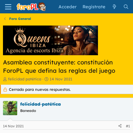
Acceder
Regístrate
Foro General
Asamblea constituyente: constitución
ForoPL que defina las reglas del juego
I
F
felicidad patética
14 Nov 2021
n
e
Cerrado para nuevas respuestas.
i
c
c
h
i
a
felicidad patética
a
d
d
Baneado
e
o
i
r
n
14 Nov 2021
#1
d
i
e
c