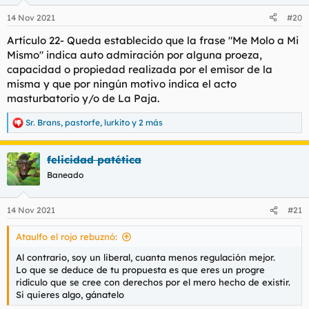
o
n
14 Nov 2021
#20
e
s
Artículo 22- Queda establecido que la frase "Me Molo a Mi
:
Mismo" indica auto admiración por alguna proeza,
capacidad o propiedad realizada por el emisor de la
misma y que por ningún motivo indica el acto
masturbatorio y/o de La Paja.
Sr. Brans
,
pastorfe
,
lurkito
y 2 más
R
e
a
felicidad patética
c
c
Baneado
i
o
n
14 Nov 2021
#21
e
s
Ataulfo el rojo rebuznó:
:
Al contrario, soy un liberal, cuanta menos regulación mejor.
Lo que se deduce de tu propuesta es que eres un progre
ridículo que se cree con derechos por el mero hecho de existir.
Si quieres algo, gánatelo