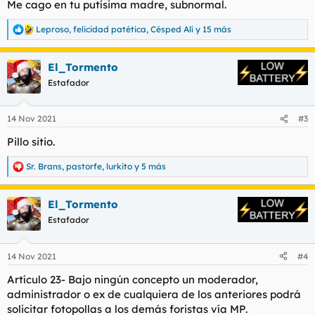
Me cago en tu putísima madre, subnormal.
:
Leproso
,
felicidad patética
,
Césped Alí
y 15 más
R
e
a
El_Tormento
c
c
Estafador
i
o
n
14 Nov 2021
#3
e
s
Pillo sitio.
:
Sr. Brans
,
pastorfe
,
lurkito
y 5 más
R
e
a
El_Tormento
c
c
Estafador
i
o
n
14 Nov 2021
#4
e
s
Artículo 23- Bajo ningún concepto un moderador,
:
administrador o ex de cualquiera de los anteriores podrá
solicitar fotopollas a los demás foristas vía MP.