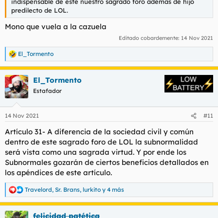
indispensable de este nuestro sagrado foro además de hijo
predilecto de LOL.
Mono que vuela a la cazuela
Editado cobardemente:
14 Nov 2021
El_Tormento
moderado
de 7 días
R
e
a
El_Tormento
c
c
Estafador
i
o
n
14 Nov 2021
#11
e
grave
de 15 días
s
Artículo 31- A diferencia de la sociedad civil y común
:
dentro de este sagrado foro de LOL la subnormalidad
será vista como una sagrada virtud. Y por ende los
Subnormales gozarán de ciertos beneficios detallados en
los apéndices de este artículo.
Travelord
,
Sr. Brans
,
lurkito
y 4 más
R
muy grave
de 30 días.
e
a
felicidad patética
c