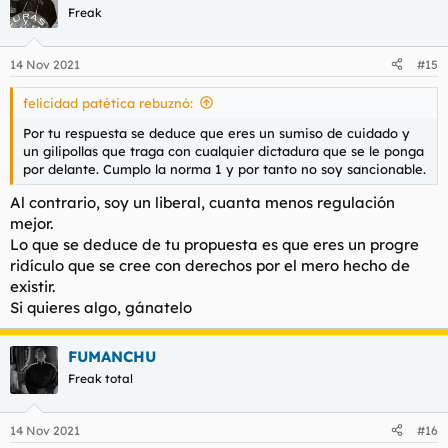
c
Freak
i
o
n
14 Nov 2021
#15
e
s
felicidad patética rebuznó:
:
Por tu respuesta se deduce que eres un sumiso de cuidado y
un gilipollas que traga con cualquier dictadura que se le ponga
por delante. Cumplo la norma 1 y por tanto no soy sancionable.
Al contrario, soy un liberal, cuanta menos regulación
mejor.
Lo que se deduce de tu propuesta es que eres un progre
ridículo que se cree con derechos por el mero hecho de
existir.
Si quieres algo, gánatelo
FUMANCHU
Freak total
14 Nov 2021
#16