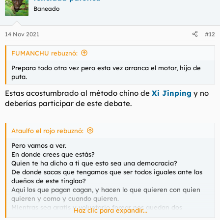
c
Baneado
i
o
n
14 Nov 2021
#12
e
s
se ha pasado
definitivo.
FUMANCHU rebuznó:
:
3. Se permitirán los clones siempre y cuando no sirvan para
Prepara todo otra vez pero esta vez arranca el motor, hijo de
que el propio usuario se beneficie ni cree conversaciones
puta.
ficticias entre ellos cuando realmente se trate de una misma
persona. esto es: si se detecta que un clon contesta a otro clon
Estas acostumbrado al método chino de
Xi Jinping
y no
se baneará a los dos clones. Sanción moderada. También
deberías participar de este debate.
cuando ese clon se utilice por ejemplo para subir hilos, realizar
likes, o realizar una respuesta sancionable con un con
secundario para mantener su usuario principal.
Ataulfo el rojo rebuznó:
Pero vamos a ver.
En donde crees que estás?
Quien te ha dicho a ti que esto sea una democracia?
De donde sacas que tengamos que ser todos iguales ante los
dueños de este tinglao?
Aquí los que pagan cagan, y hacen lo que quieren con quien
quieren y como y cuando quieren.
Mientras sea gratis y voluntario forear nos quedan dos
Haz clic para expandir...
opciones, entrar y aguantar como está o no entrar.