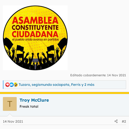
Editado cobardemente:
14 Nov 2021
Tuzaro
,
segismundo sociopata
,
Ferris
y 2 más
R
e
a
Troy McClure
c
T
c
Freak total
i
o
n
14 Nov 2021
#2
e
s