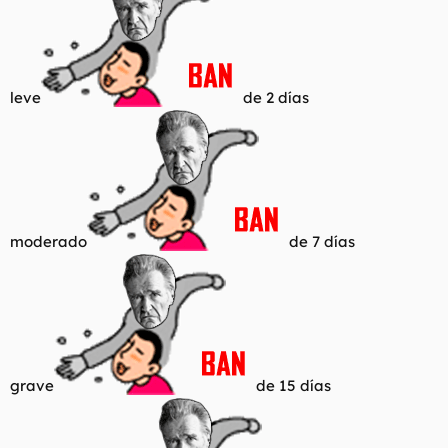
leve
de 2 días
moderado
de 7 días
grave
de 15 días