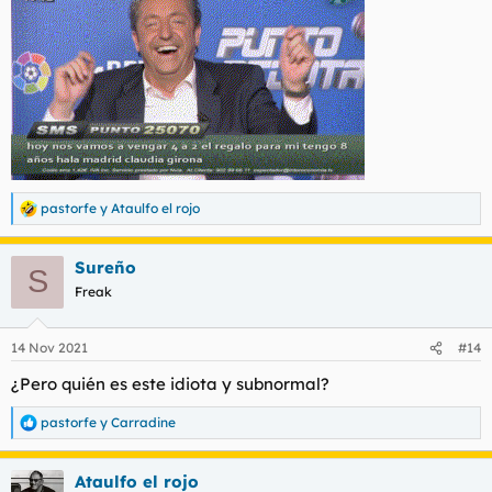
pastorfe
y
Ataulfo el rojo
R
e
a
Sureño
c
S
c
Freak
i
o
n
14 Nov 2021
#14
e
s
¿Pero quién es este idiota y subnormal?
:
pastorfe
y
Carradine
R
e
a
Ataulfo el rojo
c