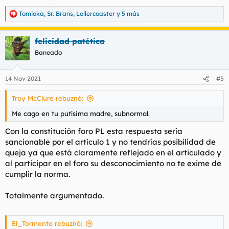
Tomioka
,
Sr. Brans
,
Lollercoaster
y 5 más
R
e
a
felicidad patética
c
c
Baneado
i
o
n
14 Nov 2021
#5
e
s
Troy McClure rebuznó:
:
Me cago en tu putísima madre, subnormal.
Con la constitución foro PL esta respuesta sería
sancionable por el artículo 1 y no tendrías posibilidad de
queja ya que está claramente reflejado en el articulado y
al participar en el foro su desconocimiento no te exime de
cumplir la norma.
Totalmente argumentado.
El_Tormento rebuznó: