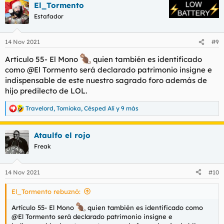
ejemplo.
El_Tormento
c
c
Estafador
1. No se puede redactar una respuesta que sea un insulto
i
directo hacia otro forero sin más argumentación. Si quiere
o
llamarle a alguien hijo de puta, gilipollas, maricón deberá antes
n
14 Nov 2021
#9
e
razonar su respuesta antes de realizar tal afirmación. por
s
ejemplo, "menudo subnormal estás hecho" es sancionable, pero
Artículo 55- El Mono
quien también es identificado
:
"como dices en
este mensaje
y
este mensaje
(haciendo
como @El Tormento será declarado patrimonio insigne e
referencia) la conclusión es que eres subnormal" no lo será.
indispensable de este nuestro sagrado foro además de
hijo predilecto de LOL.
2. Si una sanción no se argumenta con un artículo o no se
ajusta al artículo citado el moderador que sancionó será
sancionado y buen sancionado estará. Sanción leve.
Travelord
,
Tomioka
,
Césped Alí
y 9 más
R
e
Tipos de sanciones:
a
Ataulfo el rojo
c
c
Freak
i
o
n
14 Nov 2021
#10
e
s
El_Tormento rebuznó:
:
Artículo 55- El Mono
quien también es identificado como
leve
de 2 días
@El Tormento será declarado patrimonio insigne e