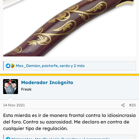
Max_Demian
,
pastorfe
,
serdo
y 2 más
R
e
a
Moderador Incógnito
c
c
Freak
i
o
n
14 Nov 2021
#25
e
s
Esta mierda es ir de manera frontal contra la idiosincrasia
:
del foro. Contra su azarosidad. Me declaro en contra de
cualquier tipo de regulación.