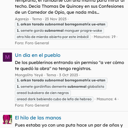
temprana, el tumbarse con una manta para mirar al
techo. Decia Thomas De Quincey en sus Confesiones
de un Comedor de Opio, que nada más...
Agarejo
Tema
23 Nov 2023
1.
arkan
tarado
subnormal
borregomatrix
ue-otan
1.
semete gordo
subnormal
monguer progre-woke
Masunos: 19
otro hilo de mierda abierto por este imbécil
Foro:
Foro General
Un día en el pueblo
M
De los pueblerinos entrando sin permiso "a ver cómo
te quedó la obra" no tengo registros.
Mongolito Yeyé
Tema
3 Oct 2023
1.
arkan
tarado
subnormal
borregomatrix
ue-otan
1.
semete gordinflas demente
subnormal
globalista
oread bukakera de cien negros
Masunos: 4
oread dark bebiendo cubo de lefa de hebreo
Foro:
Foro General
El hilo de las manos
Pues estaba yo con una puta hace un par de años y