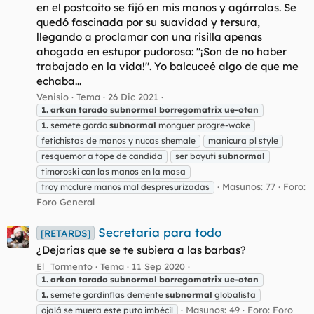
en el postcoito se fijó en mis manos y agárrolas. Se
quedó fascinada por su suavidad y tersura,
llegando a proclamar con una risilla apenas
ahogada en estupor pudoroso: "¡Son de no haber
trabajado en la vida!". Yo balcuceé algo de que me
echaba...
Venisio
Tema
26 Dic 2021
1.
arkan
tarado
subnormal
borregomatrix
ue-otan
1.
semete gordo
subnormal
monguer progre-woke
fetichistas de manos y nucas shemale
manicura pl style
resquemor a tope de candida
ser boyuti
subnormal
timoroski con las manos en la masa
Masunos: 77
Foro:
troy mcclure manos mal despresurizadas
Foro General
Secretaria para todo
[RETARDS]
¿Dejarías que se te subiera a las barbas?
El_Tormento
Tema
11 Sep 2020
1.
arkan
tarado
subnormal
borregomatrix
ue-otan
1.
semete gordinflas demente
subnormal
globalista
Masunos: 49
Foro:
Foro
ojalá se muera este puto imbécil