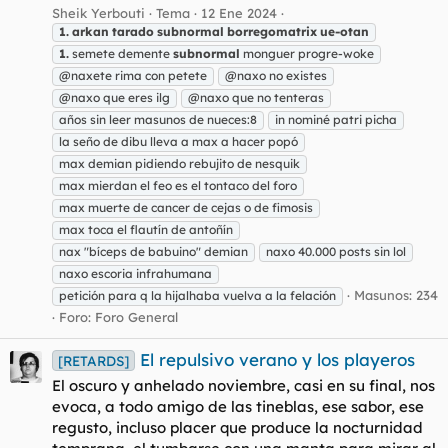
Sheik Yerbouti
Tema
12 Ene 2024
1.
arkan
tarado
subnormal
borregomatrix
ue-otan
1.
semete demente
subnormal
monguer progre-woke
@naxete rima con petete
@naxo no existes
@naxo que eres ilg
@naxo que no tenteras
años sin leer masunos de nueces:8
in nominé patri picha
la seño de dibu lleva a max a hacer popó
max demian pidiendo rebujito de nesquik
max mierdan el feo es el tontaco del foro
max muerte de cancer de cejas o de fimosis
max toca el flautín de antoñín
nax "bíceps de babuino" demian
naxo 40.000 posts sin lol
naxo escoria infrahumana
Masunos: 234
petición para q la hijalhaba vuelva a la felación
Foro:
Foro General
El repulsivo verano y los playeros
[RETARDS]
El oscuro y anhelado noviembre, casi en su final, nos
evoca, a todo amigo de las tineblas, ese sabor, ese
regusto, incluso placer que produce la nocturnidad