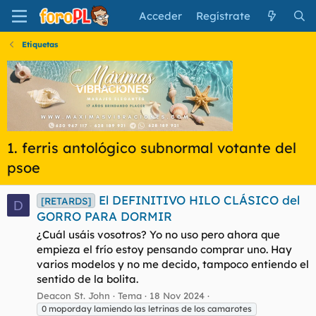
Acceder
Regístrate
Etiquetas
1. ferris antológico subnormal votante del
psoe
El DEFINITIVO HILO CLÁSICO del
[RETARDS]
D
GORRO PARA DORMIR
¿Cuál usáis vosotros? Yo no uso pero ahora que
empieza el frío estoy pensando comprar uno. Hay
varios modelos y no me decido, tampoco entiendo el
sentido de la bolita.
Deacon St. John
Tema
18 Nov 2024
0 moporday lamiendo las letrinas de los camarotes