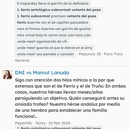
0 moporday lleva el gorrito de la deficiecia
1.
ferris
antológico
subnormal
votante
del
psoe
1.
ferris
subnormal
premium
votante
del
psoe
ferris
duerme con el de capitán pescadora
max el fimoso duerme con gorrito de gusiluz
max orinal bajo la cama caca culo caca culo
uncle meat agonizando de vih
uncle meat guarda el que le dieron en el arny
Masunos: 33
Foro:
Foro
uncle meat usa pamela y camisón
General
DNI vs Mamut Lanudo
Sigo con atención dos hilos míticos a la par que
extensos que son el de Ferris y el de Truño. En ambos
casos, nuestros héroes llevan meses/años
persiguiendo un objetivo. Quién conseguirá antes su
ansiado trofeo? Nuestro héroe andaluz por medio
de una hembra para establecer una familia
funcional...
PepeHillo
Tema
15 Mar 2024
1.
ferris
antológico
subnormal
votante
del
psoe