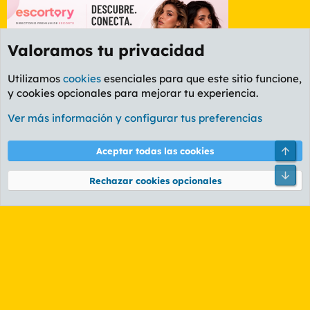
Valoramos tu privacidad
Utilizamos
cookies
esenciales para que este sitio funcione,
y cookies opcionales para mejorar tu experiencia.
Etiquetas
Ver más información y configurar tus preferencias
Cookies
PL OLDSTYLE AMARILLO
Cambiar fuente
Español (ES)
Arri
Aceptar todas las cookies
Contáctanos
Términos y reglas
Política de privacidad
Ayuda
R
Pie
S
Rechazar cookies opcionales
S
®
Community platform by XenForo
© 2010-2026 XenForo Ltd.