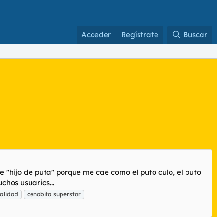
Acceder
Regístrate
Buscar
e "hijo de puta" porque me cae como el puto culo, el puto
chos usuarios...
malidad
cenobita superstar