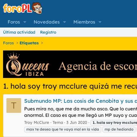
Foros
Novedades
Miembros
Última actividad
Registro
Foros
Etiquetas
1. hola soy troy mcclure quizá me re
Submundo MP: Las cosis de Cenobita y sus 
T
Pues mira no, que me da mucho asco. Que lo cuente 
anormal. El caso es que me llegó un MP suyo y cua
Troy McClure
Tema
3 Jun 2020
1.
hola
soy
troy
mcclur
max te desea que te vaya mal en la vida
mp de hediondo