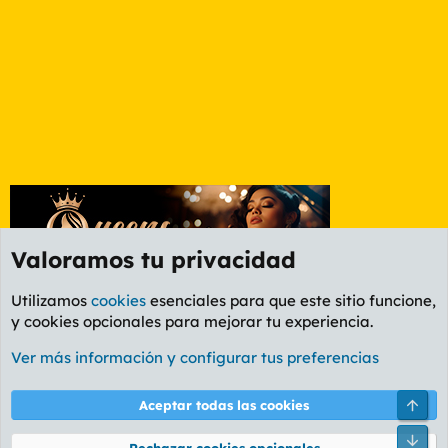
Valoramos tu privacidad
Utilizamos
cookies
esenciales para que este sitio funcione,
y cookies opcionales para mejorar tu experiencia.
Etiquetas
Ver más información y configurar tus preferencias
Cookies
PL OLDSTYLE AMARILLO
Cambiar fuente
Español (ES)
Arri
Aceptar todas las cookies
Contáctanos
Términos y reglas
Política de privacidad
Ayuda
R
Pie
S
Rechazar cookies opcionales