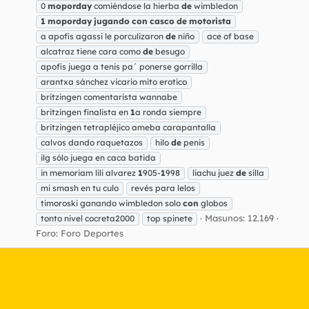
0
moporday
comiéndose la hierba
de
wimbledon
1
moporday
jugando
con
casco
de
motorista
a apofis agassi le porculizaron
de
niño
ace of base
alcatraz tiene cara como
de
besugo
apofis juega a tenis pa´ ponerse gorrilla
arantxa sánchez vicario mito erotico
britzingen comentarista wannabe
britzingen finalista en
1
a ronda siempre
britzingen tetrapléjico ameba carapantalla
calvos dando raquetazos
hilo
de
penis
ilg sólo juega en caca batida
in memoriam lili alvarez
1
905-
1
998
liachu juez
de
silla
mi smash en tu culo
revés para lelos
timoroski ganando wimbledon solo
con
globos
Masunos: 12.169
tonto nivel cocreta2000
top spinete
Foro:
Foro Deportes