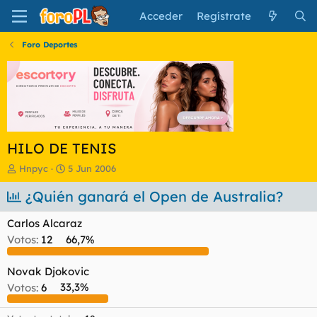
Acceder
Regístrate
Foro Deportes
HILO DE TENIS
I
F
Hnpyc
5 Jun 2006
n
e
i
¿Quién ganará el Open de Australia?
c
c
h
i
a
Carlos Alcaraz
a
d
Votos:
12
66,7%
d
e
o
i
r
n
Novak Djokovic
d
i
Votos:
6
33,3%
e
c
l
i