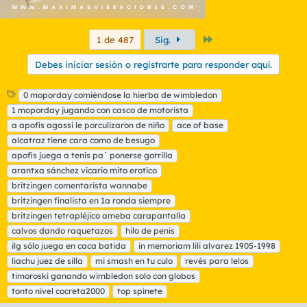
Último
1 de 487
Sig.
Debes iniciar sesión o registrarte para responder aquí.
E
0 moporday comiéndose la hierba de wimbledon
t
1 moporday jugando con casco de motorista
i
a apofis agassi le porculizaron de niño
ace of base
q
alcatraz tiene cara como de besugo
u
apofis juega a tenis pa´ ponerse gorrilla
e
t
arantxa sánchez vicario mito erotico
a
britzingen comentarista wannabe
s
britzingen finalista en 1a ronda siempre
britzingen tetrapléjico ameba carapantalla
calvos dando raquetazos
hilo de penis
ilg sólo juega en caca batida
in memoriam lili alvarez 1905-1998
liachu juez de silla
mi smash en tu culo
revés para lelos
timoroski ganando wimbledon solo con globos
tonto nivel cocreta2000
top spinete