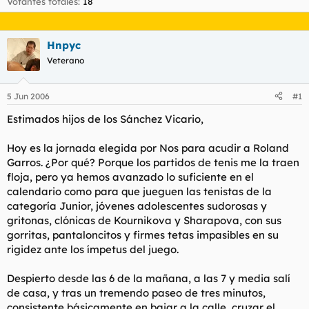
Votantes totales
18
t
o
e
m
a
Hnpyc
Veterano
5 Jun 2006
#1
Estimados hijos de los Sánchez Vicario,
Hoy es la jornada elegida por Nos para acudir a Roland
Garros. ¿Por qué? Porque los partidos de tenis me la traen
floja, pero ya hemos avanzado lo suficiente en el
calendario como para que jueguen las tenistas de la
categoría Junior, jóvenes adolescentes sudorosas y
gritonas, clónicas de Kournikova y Sharapova, con sus
gorritas, pantaloncitos y firmes tetas impasibles en su
rigidez ante los ímpetus del juego.
Despierto desde las 6 de la mañana, a las 7 y media salí
de casa, y tras un tremendo paseo de tres minutos,
consistente básicamente en bajar a la calle, cruzar el