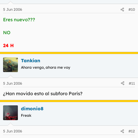
5 Jun 2006
#10
Eres nuevo???
NO
24 H
Tankian
Ahora vengo, ahora me voy
5 Jun 2006
#11
¿Han movido esto al subforo París?
dimonio8
Freak
5 Jun 2006
#12