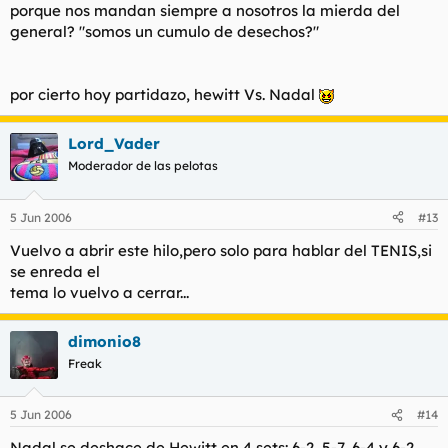
porque nos mandan siempre a nosotros la mierda del
general? "somos un cumulo de desechos?"
por cierto hoy partidazo, hewitt Vs. Nadal
Lord_Vader
Moderador de las pelotas
5 Jun 2006
#13
Vuelvo a abrir este hilo,pero solo para hablar del TENIS,si
se enreda el
tema lo vuelvo a cerrar...
dimonio8
Freak
5 Jun 2006
#14
Nadal se deshace de Hewitt en 4 sets: 6-2, 5-7, 6-4 y 6-2.