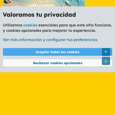
Valoramos tu privacidad
Utilizamos
cookies
esenciales para que este sitio funcione,
y cookies opcionales para mejorar tu experiencia.
Foro Deportes
Ver más información y configurar tus preferencias
Cookies
PL OLDSTYLE AMARILLO
Cambiar fuente
Español (ES)
Arri
Aceptar todas las cookies
Contáctanos
Términos y reglas
Política de privacidad
Ayuda
R
Pie
S
Rechazar cookies opcionales
S
®
Community platform by XenForo
© 2010-2026 XenForo Ltd.