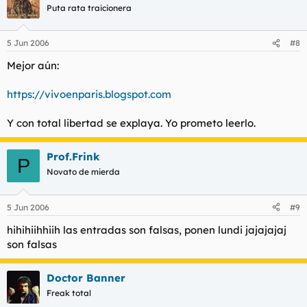
Puta rata traicionera
5 Jun 2006
#8
Mejor aún:
https://vivoenparis.blogspot.com
Y con total libertad se explaya. Yo prometo leerlo.
Prof.Frink
P
Novato de mierda
5 Jun 2006
#9
hihihiihhiih las entradas son falsas, ponen lundi jajajajaj
son falsas
Doctor Banner
Freak total