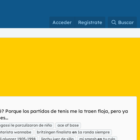
Acceder
Regístrate
Buscar
? Porque los partidos de tenis me la traen floja, pero ya
s...
agassi le porculizaron de niño
ace of base
ntarista wannabe
britzingen finalista
en
1a ronda siempre
li alvarez 1905-1998
liachu juez de silla
mi smash
en
tu culo