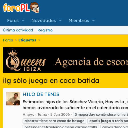
Foros
Novedades
Miembros
Última actividad
Registro
Foros
Etiquetas
ilg sólo juega en caca batida
HILO DE TENIS
Estimados hijos de los Sánchez Vicario, Hoy es la 
hemos avanzado lo suficiente en el calendario como
Hnpyc
Tema
5 Jun 2006
0 moporday comiéndose la hie
alcatraz tiene cara como de besugo
apofis
juega
a tenis pa
britzingen tetrapléjico ameba carapantalla
calvos dando 