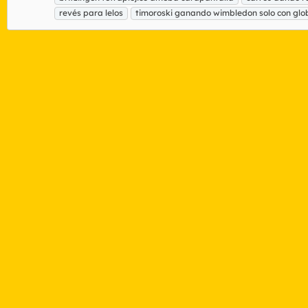
revés para lelos
timoroski ganando wimbledon solo con glo