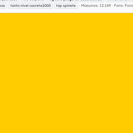
Masunos: 12.169
Foro:
Foro
bos
tonto nivel cocreta2000
top spinete