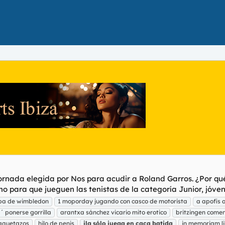
jornada elegida por Nos para acudir a Roland Garros. ¿Por qué
 para que jueguen las tenistas de la categoría Junior, jóvene
rba de wimbledon
1 moporday jugando con casco de motorista
a apofis 
´ ponerse gorrilla
arantxa sánchez vicario mito erotico
britzingen come
raquetazos
hilo de penis
ilg
sólo
juega
en
caca
batida
in memoriam li