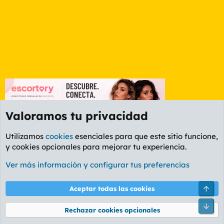
Valoramos tu privacidad
Utilizamos
cookies
esenciales para que este sitio funcione,
y cookies opcionales para mejorar tu experiencia.
Etiquetas
Ver más información y configurar tus preferencias
Cookies
PL OLDSTYLE AMARILLO
Cambiar fuente
Español (ES)
Arri
Aceptar todas las cookies
Contáctanos
Términos y reglas
Política de privacidad
Ayuda
R
Pie
S
Rechazar cookies opcionales
S
®
Community platform by XenForo
© 2010-2026 XenForo Ltd.