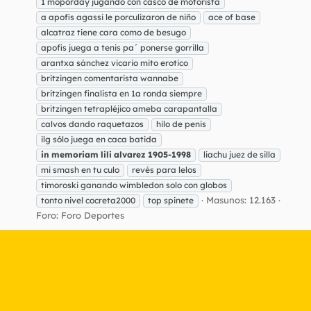
1 moporday jugando con casco de motorista
a apofis agassi le porculizaron de niño
ace of base
alcatraz tiene cara como de besugo
apofis juega a tenis pa´ ponerse gorrilla
arantxa sánchez vicario mito erotico
britzingen comentarista wannabe
britzingen finalista en 1a ronda siempre
britzingen tetrapléjico ameba carapantalla
calvos dando raquetazos
hilo de penis
ilg sólo juega en caca batida
in
memoriam
lili
alvarez
1905-1998
liachu juez de silla
mi smash en tu culo
revés para lelos
timoroski ganando wimbledon solo con globos
Masunos: 12.163
tonto nivel cocreta2000
top spinete
Foro:
Foro Deportes