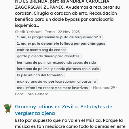
NO ES BRENDA, pero es ANDREA CAROLINA
ZAGORSCAK ZUPANIC. Ayudemos a recuperar su
corazón. Cirugía a corazón abierto. Recaudación
benéfica para un doble bypass por cardiopatía
isquémica...
Sheik Yerbouti
Tema
22 Nov 2023
1.
mujer
progrefeminista
puta
de
torquemada2.0
1.
mujer
puta
de
semete
follada
por
panchiniggas
caótico monta ong
de
enanos
gorda pidiendo dinero para donettes
hermano
de
pai mai recaudando cepas
de
sida
hermano
de
pai mei pelando platanos con el culo
la pila infinita
de
l tormento
max eutanasia ya
por
loco subnormal parasito
Masunos: 29
max infantil va reseco y se mete lavativas
Foro:
Foro General
Grammy latinos en Zevilla. Petabytes de
vergüenza ajena
Esto por supuesto que no va en el Música. Porque la
música es tan mediocre como todo lo demás en este