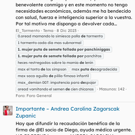
benevolente conmigo y en este momento no tengo
necesidades económicas, además me ha bendecido
con salud, fuerza e inteligencia superior a la vuestra.
Por tal motivo me dispongo a devolver cada...
El_Tormento
Tema
8 Dic 2023
0.oread mamando la simiesca polla
de
tormento
1 tormento cada dia mas subnormal
1.
mujer
puta
de
semete
follada
por
panchiniggas
1.
mujer
puta
de
semete
follada
por
panchitos
heces restregadas sobre la momia
de
lenin
max el tonto
de
los simpson
max
puta
de
sagradecida
max saca aguilla
de
pilila fimosa infantil
max_demian 007: impotencia para
de
spojar
Masunos: 142
oread vomitando el semen
de
cien chicanos
Foro:
Foro General
Importante – Andrea Carolina Zagorscak
Zupanic
Hay que difundir la recaudación benéfica de la
firma de @El socio de Diego, ayuda médica urgente.