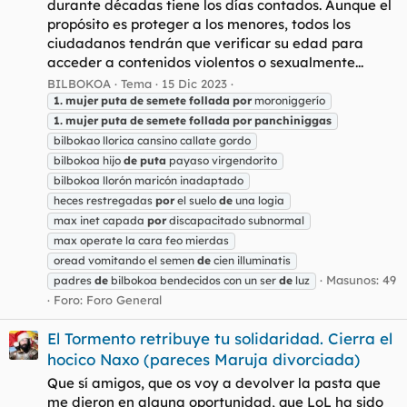
durante décadas tiene los días contados. Aunque el
propósito es proteger a los menores, todos los
ciudadanos tendrán que verificar su edad para
acceder a contenidos violentos o sexualmente...
BILBOKOA
Tema
15 Dic 2023
1.
mujer
puta
de
semete
follada
por
moroniggerío
1.
mujer
puta
de
semete
follada
por
panchiniggas
bilbokao llorica cansino callate gordo
bilbokoa hijo
de
puta
payaso virgendorito
bilbokoa llorón maricón inadaptado
heces restregadas
por
el suelo
de
una logia
max inet capada
por
discapacitado subnormal
max operate la cara feo mierdas
oread vomitando el semen
de
cien illuminatis
Masunos: 49
padres
de
bilbokoa bendecidos con un ser
de
luz
Foro:
Foro General
El Tormento retribuye tu solidaridad. Cierra el
hocico Naxo (pareces Maruja divorciada)
Que sí amigos, que os voy a devolver la pasta que
me dieron en alguna oportunidad, que LoL ha sido