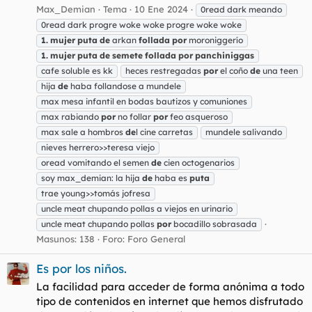
Max_Demian
Tema
10 Ene 2024
0read dark meando
0read dark progre woke woke progre woke woke
1.
mujer
puta
de
arkan
follada
por
moroniggerío
1.
mujer
puta
de
semete
follada
por
panchiniggas
cafe soluble es kk
heces restregadas
por
el coño
de
una teen
hija
de
haba follandose a mundele
max mesa infantil en bodas bautizos y comuniones
max rabiando
por
no follar
por
feo asqueroso
max sale a hombros
de
l cine carretas
mundele salivando
nieves herrero>>teresa viejo
oread vomitando el semen
de
cien octogenarios
soy max_demian: la hija
de
haba es
puta
trae young>>tomás jofresa
uncle meat chupando pollas a viejos en urinario
uncle meat chupando pollas
por
bocadillo sobrasada
Masunos: 138
Foro:
Foro General
Es por los niños.
La facilidad para acceder de forma anónima a todo
tipo de contenidos en internet que hemos disfrutado