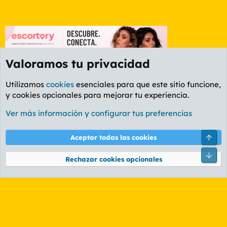
Valoramos tu privacidad
Utilizamos
cookies
esenciales para que este sitio funcione,
y cookies opcionales para mejorar tu experiencia.
Etiquetas
Ver más información y configurar tus preferencias
Cookies
PL OLDSTYLE AMARILLO
Cambiar fuente
Español (ES)
Arri
Aceptar todas las cookies
Contáctanos
Términos y reglas
Política de privacidad
Ayuda
R
Pie
S
Rechazar cookies opcionales
S
®
Community platform by XenForo
© 2010-2026 XenForo Ltd.