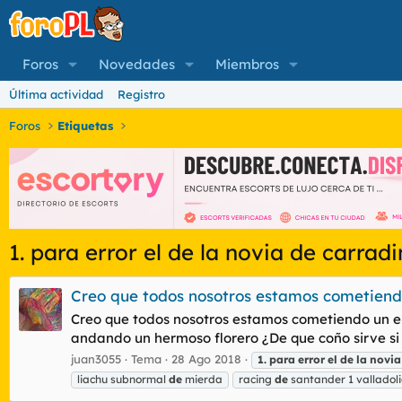
Foros
Novedades
Miembros
Última actividad
Registro
Foros
Etiquetas
1. para error el de la novia de carrad
Creo que todos nosotros estamos cometiend
Creo que todos nosotros estamos cometiendo un err
andando un hermoso florero ¿De que coño sirve si n
juan3055
Tema
28 Ago 2018
1.
para
error
el
de
la
novia
liachu subnormal
de
mierda
racing
de
santander 1 valladoli