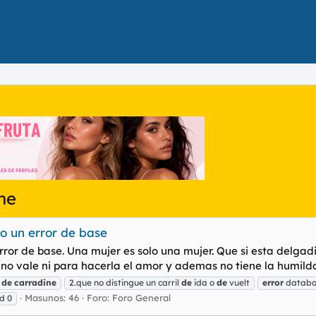
ine
o un error de base
or de base. Una mujer es solo una mujer. Que si esta delgad
o vale ni para hacerla el amor y ademas no tiene la humildad
de
carradine
2.que no distingue un carril
de
ida o
de
vuelt
error
databa
Masunos: 46
Foro:
Foro General
d 0