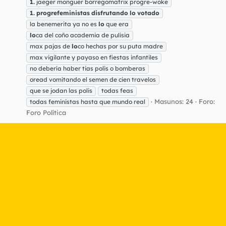
1.
jaeger monguer borregomatrix progre-woke
1.
progrefeministas
disfrutando
lo
votado
la benemerita ya no es
lo
que era
lo
ca del coño academia de pulisia
max pajas de
lo
co hechas por su puta madre
max vigilante y payaso en fiestas infantiles
no debería haber tias polis o bomberas
oread vomitando el semen de cien travelos
que se jodan las polis
todas feas
Masunos: 24
Foro:
todas feministas hasta que mundo real
Foro Política