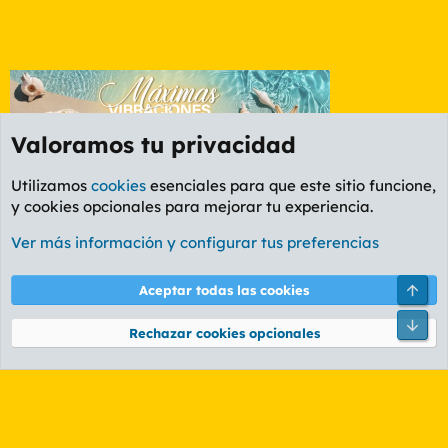
Valoramos tu privacidad
Utilizamos
cookies
esenciales para que este sitio funcione,
y cookies opcionales para mejorar tu experiencia.
Etiquetas
Ver más información y configurar tus preferencias
Cookies
PL OLDSTYLE AMARILLO
Cambiar fuente
Español (ES)
Arri
Aceptar todas las cookies
Contáctanos
Términos y reglas
Política de privacidad
Ayuda
R
Pie
S
Rechazar cookies opcionales
S
®
Community platform by XenForo
© 2010-2026 XenForo Ltd.