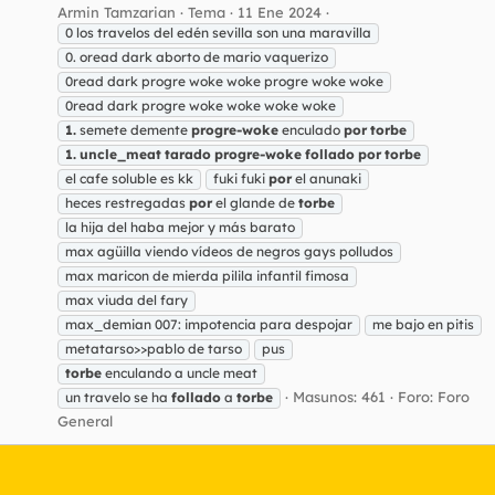
Armin Tamzarian
Tema
11 Ene 2024
0 los travelos del edén sevilla son una maravilla
0. oread dark aborto de mario vaquerizo
0read dark progre woke woke progre woke woke
0read dark progre woke woke woke woke
1.
semete demente
progre-woke
enculado
por
torbe
1.
uncle_meat
tarado
progre-woke
follado
por
torbe
el cafe soluble es kk
fuki fuki
por
el anunaki
heces restregadas
por
el glande de
torbe
la hija del haba mejor y más barato
max agüilla viendo vídeos de negros gays polludos
max maricon de mierda pilila infantil fimosa
max viuda del fary
max_demian 007: impotencia para despojar
me bajo en pitis
metatarso>>pablo de tarso
pus
torbe
enculando a uncle meat
Masunos: 461
Foro:
Foro
un travelo se ha
follado
a
torbe
General