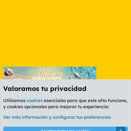
Valoramos tu privacidad
Utilizamos
cookies
esenciales para que este sitio funcione,
y cookies opcionales para mejorar tu experiencia.
Etiquetas
Ver más información y configurar tus preferencias
Cookies
PL OLDSTYLE AMARILLO
Cambiar fuente
Español (ES)
Arri
Aceptar todas las cookies