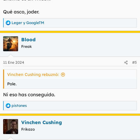
:
Qué asco, joder.
Leger
y
GoogleTM
R
e
a
Blood
c
c
Freak
i
o
n
11 Ene 2024
#5
e
s
Vinchen Cushing rebuznó:
:
Pole.
Ni eso has conseguido.
pistones
R
e
a
Vinchen Cushing
c
c
Frikazo
i
o