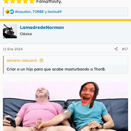
️ Filmaffinity.
Alcaudon
,
TORBE
y
liachu69
R
e
a
LamadredeNorman
c
c
Clásico
i
o
n
11 Ene 2024
#17
e
s
semete rebuznó:
:
Criar a un hijo para que acabe masturbando a ThorB.