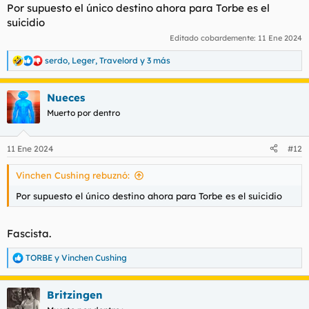
s
Por supuesto el único destino ahora para Torbe es el
:
suicidio
Editado cobardemente:
11 Ene 2024
serdo
,
Leger
,
Travelord
y 3 más
R
e
a
Nueces
c
c
Muerto por dentro
i
o
n
11 Ene 2024
#12
e
s
Vinchen Cushing rebuznó:
:
Por supuesto el único destino ahora para Torbe es el suicidio
Fascista.
TORBE
y
Vinchen Cushing
R
e
a
Britzingen
c
c