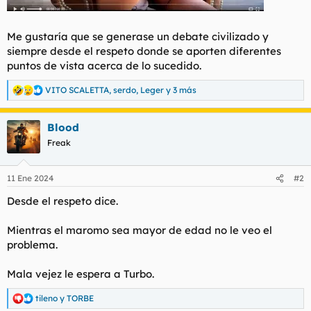
Me gustaría que se generase un debate civilizado y
siempre desde el respeto donde se aporten diferentes
puntos de vista acerca de lo sucedido.
VITO SCALETTA
,
serdo
,
Leger
y 3 más
R
e
a
Blood
c
c
Freak
i
o
n
11 Ene 2024
#2
e
s
Desde el respeto dice.
:
Mientras el maromo sea mayor de edad no le veo el
problema.
Mala vejez le espera a Turbo.
tileno
y
TORBE
R