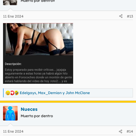
Muerto por dentro+
i
o
n
11 Ene 2024
#13
e
s
:
Edelgays
,
Max_Demian
y
John McClane
R
e
a
Nueces
c
c
Muerto por dentro
i
o
n
11 Ene 2024
#14
e