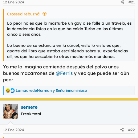
12 Ene 2024
#21
e
s
Crossed rebuznó:
:
Lo peor no es que lo masturbe un gay o se folle a un travelo, es
la decadencia física en la que ha caído Turbo en los últimos
cinco o seis años.
Lo bueno de su estancia en la cárcel, visto lo visto es que,
aparte del libro que estaba escribiendo sobre su experiencias
allí, es que ha descubierto otras mucho más mundanas.
Yo me lo imagino comiendo después del polvo unos
buenos macarrones de
@Ferris
y veo que puede ser aún
peor.
LamadredeNorman
y
Señorinnominioso
R
e
a
semete
c
c
Freak total
i
o
n
12 Ene 2024
#22
e
s