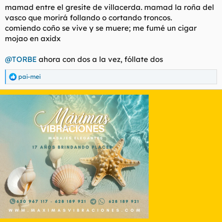
mamad entre el gresite de villacerda. mamad la roña del
vasco que morirá follando o cortando troncos.
comiendo coño se vive y se muere; me fumé un cigar
mojao en axidx
@TORBE
ahora con dos a la vez, fóllate dos
pai-mei
R
e
a
c
c
i
o
n
e
s
: