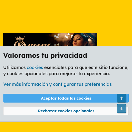
Valoramos tu privacidad
Utilizamos
cookies
esenciales para que este sitio funcione,
y cookies opcionales para mejorar tu experiencia.
Foro General
Ver más información y configurar tus preferencias
Cookies
PL OLDSTYLE AMARILLO
Cambiar fuente
Español (ES)
Arri
Aceptar todas las cookies
Contáctanos
Términos y reglas
Política de privacidad
Ayuda
R
Pie
S
Rechazar cookies opcionales
S
®
Community platform by XenForo
© 2010-2026 XenForo Ltd.