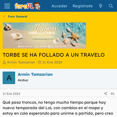
Acceder
Regístrate
Foro General
TORBE SE HA FOLLADO A UN TRAVELO
I
F
Armin Tamzarian
11 Ene 2024
n
e
i
c
Armin Tamzarian
A
c
h
Asiduo
i
a
a
d
d
e
11 Ene 2024
#1
o
i
r
n
Qué pasa troncos, no tengo mucho tiempo porque hay
d
i
nueva temporada del LoL con cambios en el mapa y
e
c
estoy en cola esperando para unirme a partida, pero creo
l
i