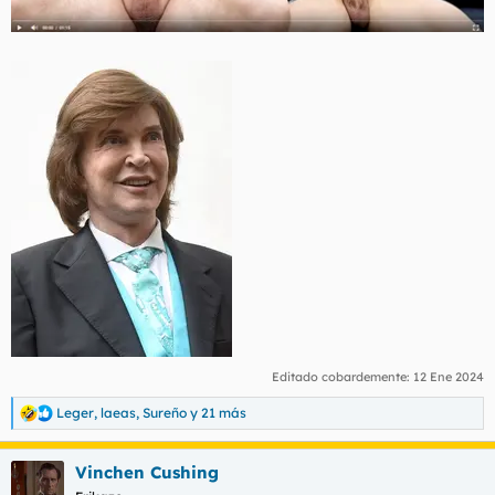
Editado cobardemente:
12 Ene 2024
Leger
,
laeas
,
Sureño
y 21 más
R
e
a
Vinchen Cushing
c
c