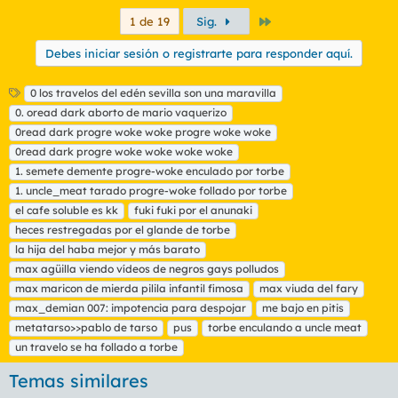
Último
1 de 19
Sig.
Debes iniciar sesión o registrarte para responder aquí.
E
0 los travelos del edén sevilla son una maravilla
t
0. oread dark aborto de mario vaquerizo
i
0read dark progre woke woke progre woke woke
q
0read dark progre woke woke woke woke
u
1. semete demente progre-woke enculado por torbe
e
t
1. uncle_meat tarado progre-woke follado por torbe
a
el cafe soluble es kk
fuki fuki por el anunaki
s
heces restregadas por el glande de torbe
la hija del haba mejor y más barato
max agüilla viendo vídeos de negros gays polludos
max maricon de mierda pilila infantil fimosa
max viuda del fary
max_demian 007: impotencia para despojar
me bajo en pitis
metatarso>>pablo de tarso
pus
torbe enculando a uncle meat
un travelo se ha follado a torbe
Temas similares