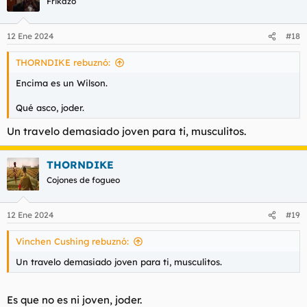
Frikazo
i
o
n
12 Ene 2024
#18
e
s
THORNDIKE rebuznó:
:
Encima es un Wilson.
Qué asco, joder.
Un travelo demasiado joven para ti, musculitos.
THORNDIKE
Cojones de fogueo
12 Ene 2024
#19
Vinchen Cushing rebuznó:
Un travelo demasiado joven para ti, musculitos.
Es que no es ni joven, joder.