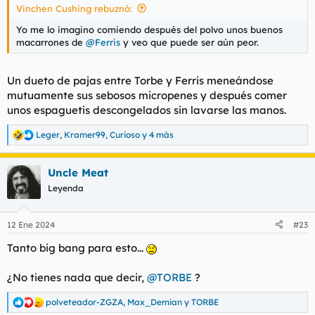
Vinchen Cushing rebuznó:
:
Yo me lo imagino comiendo después del polvo unos buenos
macarrones de
@Ferris
y veo que puede ser aún peor.
Un dueto de pajas entre Torbe y Ferris meneándose
mutuamente sus sebosos micropenes y después comer
unos espaguetis descongelados sin lavarse las manos.
Leger
,
Kramer99
,
Curioso
y 4 más
R
e
a
Uncle Meat
c
c
Leyenda
i
o
n
12 Ene 2024
#23
e
s
Tanto big bang para esto...
:
¿No tienes nada que decir,
@TORBE
?
polveteador-ZGZA
,
Max_Demian
y
TORBE
R