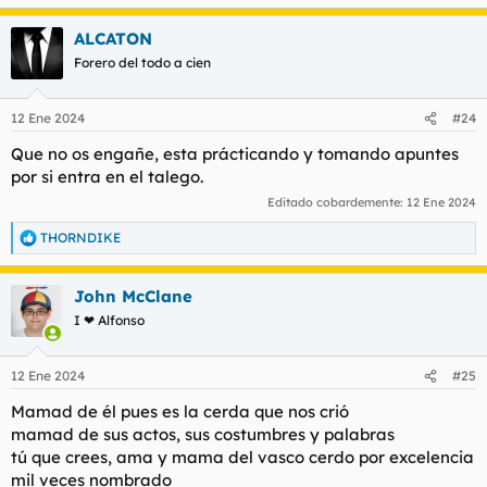
e
a
ALCATON
c
c
Forero del todo a cien
i
o
n
12 Ene 2024
#24
e
s
Que no os engañe, esta prácticando y tomando apuntes
:
por si entra en el talego.
Editado cobardemente:
12 Ene 2024
THORNDIKE
R
e
a
John McClane
c
c
I ❤ Alfonso
i
o
n
12 Ene 2024
#25
e
s
Mamad de él pues es la cerda que nos crió
:
mamad de sus actos, sus costumbres y palabras
tú que crees, ama y mama del vasco cerdo por excelencia
mil veces nombrado