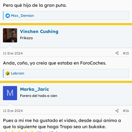
s
Pero qué hijo de la gran puta.
:
Max_Demian
R
e
a
Vinchen Cushing
c
c
Frikazo
i
o
n
11 Ene 2024
#15
e
s
Anda, coño, yo creía que estaba en ForoCoches.
:
Lebrom
R
e
a
Marko_Jaric
c
M
c
Forero del todo a cien
i
o
n
11 Ene 2024
#16
e
s
Pues a mi me ha gustado el video, desde aquí animo a
:
que lo siguiente que haga Trapo sea un bukake.