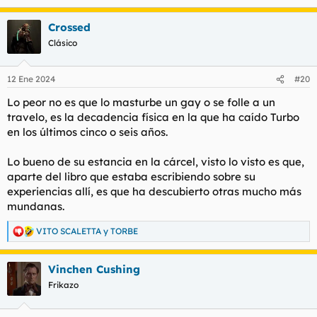
Crossed
Clásico
12 Ene 2024
#20
Lo peor no es que lo masturbe un gay o se folle a un
travelo, es la decadencia física en la que ha caído Turbo
en los últimos cinco o seis años.
Lo bueno de su estancia en la cárcel, visto lo visto es que,
aparte del libro que estaba escribiendo sobre su
experiencias allí, es que ha descubierto otras mucho más
mundanas.
VITO SCALETTA
y
TORBE
R
e
a
Vinchen Cushing
c
c
Frikazo
i
o
n