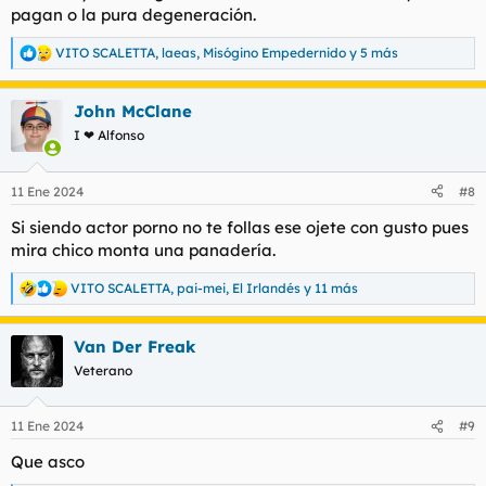
pagan o la pura degeneración.
VITO SCALETTA
,
laeas
,
Misógino Empedernido
y 5 más
R
e
a
John McClane
c
c
I ❤ Alfonso
i
o
n
11 Ene 2024
#8
e
s
Si siendo actor porno no te follas ese ojete con gusto pues
:
mira chico monta una panadería.
VITO SCALETTA
,
pai-mei
,
El Irlandés
y 11 más
R
e
a
Van Der Freak
c
c
Veterano
i
o
n
11 Ene 2024
#9
e
s
Que asco
: