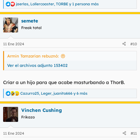
jaerlas
,
Lollercoaster
,
TORBE
y 1 persona más
R
e
a
semete
c
c
Freak total
i
o
n
11 Ene 2024
#10
e
s
Armin Tamzarian rebuznó:
:
Ver el archivos adjunto 153402
Criar a un hijo para que acabe masturbando a ThorB.
Cazurro25
,
Leger
,
juanito666
y 6 más
R
e
a
Vinchen Cushing
c
c
Frikazo
i
o
n
11 Ene 2024
#11
e