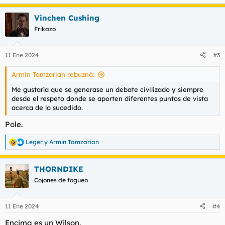
e
a
Vinchen Cushing
c
c
Frikazo
i
o
n
11 Ene 2024
#3
e
s
Armin Tamzarian rebuznó:
:
Me gustaría que se generase un debate civilizado y siempre
desde el respeto donde se aporten diferentes puntos de vista
acerca de lo sucedido.
Pole.
Leger
y
Armin Tamzarian
R
e
a
THORNDIKE
c
c
Cojones de fogueo
i
o
n
11 Ene 2024
#4
e
s
Encima es un Wilson.