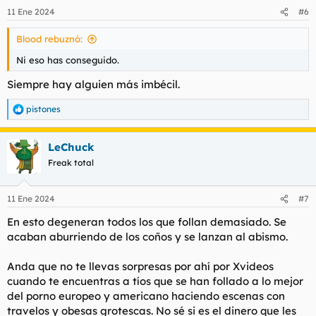
n
11 Ene 2024
#6
e
s
Blood rebuznó:
:
Ni eso has conseguido.
Siempre hay alguien más imbécil.
pistones
R
e
a
LeChuck
c
c
Freak total
i
o
n
11 Ene 2024
#7
e
s
En esto degeneran todos los que follan demasiado. Se
:
acaban aburriendo de los coños y se lanzan al abismo.
Anda que no te llevas sorpresas por ahí por Xvideos
cuando te encuentras a tíos que se han follado a lo mejor
del porno europeo y americano haciendo escenas con
travelos y obesas grotescas. No sé si es el dinero que les