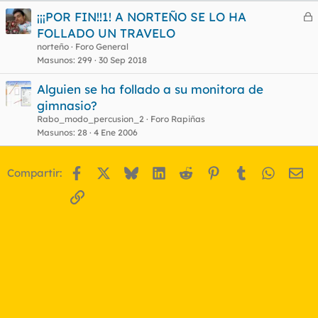
¡¡¡POR FIN!!1! A NORTEÑO SE LO HA
e
FOLLADO UN TRAVELO
r
norteño
Foro General
r
Masunos
299
30 Sep 2018
Alguien se ha follado a su monitora de
gimnasio?
o
Rabo_modo_percusion_2
Foro Rapiñas
Masunos
28
4 Ene 2006
Facebook
X
Bluesky
LinkedIn
Reddit
Pinterest
Tumblr
WhatsA
Em
Compartir:
Enlace