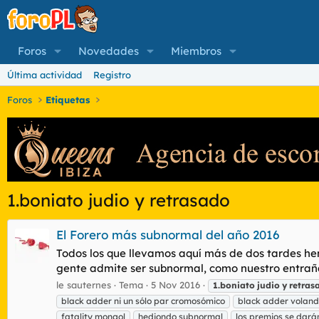
Foros
Novedades
Miembros
Última actividad
Registro
Foros
Etiquetas
1.boniato judio y retrasado
El Forero más subnormal del año 2016
Todos los que llevamos aquí más de dos tardes he
gente admite ser subnormal, como nuestro entrañabl
le sauternes
Tema
5 Nov 2016
1.boniato
judio
y
retras
black adder ni un sólo par cromosómico
black adder volando
fatality mongol
hediondo subnormal
los premios se dará