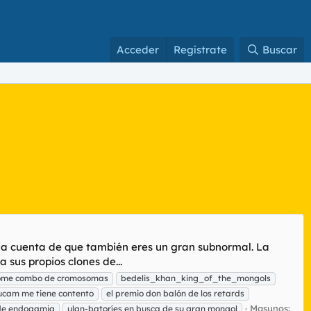
Acceder
Regístrate
Buscar
da cuenta de que también eres un gran subnormal. La
sus propios clones de...
me combo de cromosomas
bedelis_khan_king_of_the_mongols
a ucam me tiene contento
el premio don balón de los retards
Masunos:
 de endogamia
ulan-batoríes en busca de su gran mongol