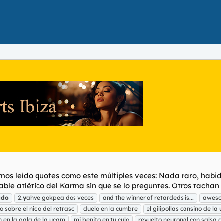
mos leído quotes como este múltiples veces: Nada raro, habi
e atlético del Karma sin que se lo preguntes. Otros tachan a 
ado
2.
y
ahve gokpea dos veces
and the winner of retardeds is...
aweso
 sobre el nido del retraso
duelo en la cumbre
el gilipollas cansino de l
n en la gala de la ucam
mi benito en tu culo
revuelto neuronal con salsa