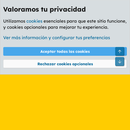
Valoramos tu privacidad
Utilizamos
cookies
esenciales para que este sitio funcione,
y cookies opcionales para mejorar tu experiencia.
Etiquetas
Ver más información y configurar tus preferencias
Cookies
PL OLDSTYLE AMARILLO
Cambiar fuente
Español (ES)
Arri
Aceptar todas las cookies
Contáctanos
Términos y reglas
Política de privacidad
Ayuda
R
Pie
S
Rechazar cookies opcionales
S
®
Community platform by XenForo
© 2010-2026 XenForo Ltd.