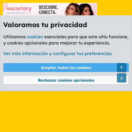
Valoramos tu privacidad
Utilizamos
cookies
esenciales para que este sitio funcione,
y cookies opcionales para mejorar tu experiencia.
Etiquetas
Ver más información y configurar tus preferencias
Cookies
PL OLDSTYLE AMARILLO
Cambiar fuente
Español (ES)
Arri
Aceptar todas las cookies
Contáctanos
Términos y reglas
Política de privacidad
Ayuda
R
Pie
S
Rechazar cookies opcionales
S
®
Community platform by XenForo
© 2010-2026 XenForo Ltd.