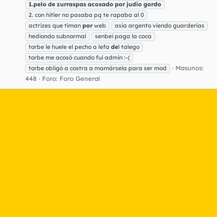
1.pelo
de
zurraspas
acosado
por
judio
gordo
2. con hitler no pasaba pq te rapaba al 0
actrizes que timan
por
web
asia argento viendo guarderías
hediondo subnormal
senbei paga la coca
torbe le huele el pecho a lefa
de
l talego
torbe me acosó cuando fui admin :-(
Masunos:
torbe obligó a costra a mamársela para ser mod
448
Foro:
Foro General