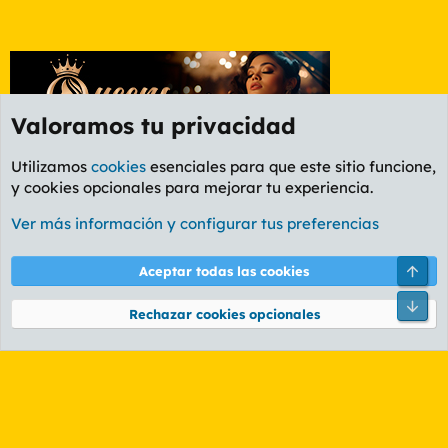
Valoramos tu privacidad
Utilizamos
cookies
esenciales para que este sitio funcione,
y cookies opcionales para mejorar tu experiencia.
Etiquetas
Ver más información y configurar tus preferencias
Cookies
PL OLDSTYLE AMARILLO
Cambiar fuente
Español (ES)
Arri
Aceptar todas las cookies
Contáctanos
Términos y reglas
Política de privacidad
Ayuda
R
Pie
S
Rechazar cookies opcionales
S
®
Community platform by XenForo
© 2010-2026 XenForo Ltd.