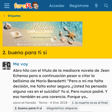
Acceder
Regístrate
Etiquetas
2. bueno para ti si
Me voy
Abro hilo con el título de la mediocre novela de Jean
Echenoz para a continuación pasar a citar la
bellisima de Mario Benedetti: “Pero a mí me falta
decisión, me falta estar seguro. ¿Usted ha pensado
alguna vez en el suicidio? Yo sí. Pero nunca podré. Y
eso también es una carencia. Porque yo...
saca-al-tarado
Tema
4 Ene 2018
1. la muerte no es el final
2.
bueno
para
ti
si
diagnóstico: alopecia