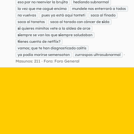
eso por no reenviar la brujita
hediondo subnormal
la vez que me cagué encima
mundele nos enterrará a todos
no vuelvas
pues ya está aquí tonteti
saca al finado
saca al tanatos
saca al tarado con cáncer de
si
da
si
quieres mimitos vete a la aldea de arce
si
empre se van los que
si
empre saludaban
ti
enes cuenta de netflix?
vamos; que te han diagnosticado colitis
ya podía morirse semensatan
zurraspas ultrasubnormal
Masunos: 211
Foro:
Foro General