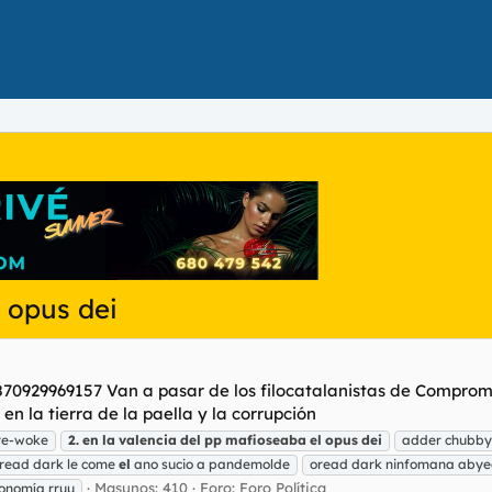
l opus dei
0929969157 Van a pasar de los filocatalanistas de Compromís 
n la tierra de la paella y la corrupción
gre-woke
2.
en
la
valencia
del
pp
mafioseaba
el
opus
dei
adder chubby 
read dark le come
el
ano sucio a pandemolde
oread dark ninfomana abyect
Masunos: 410
Foro:
Foro Política
conomía rruu