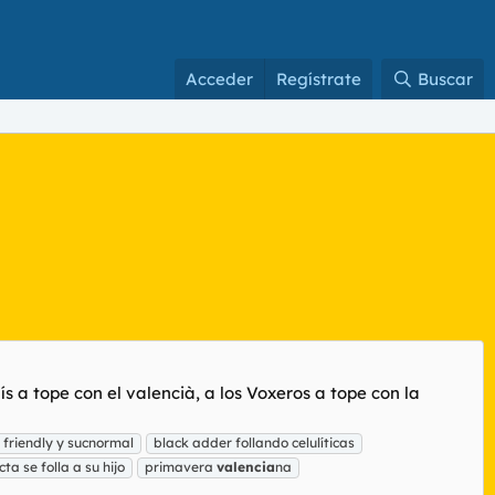
Acceder
Regístrate
Buscar
a tope con el valencià, a los Voxeros a tope con la
friendly y sucnormal
black adder follando celulíticas
a se folla a su hijo
primavera
valencia
na