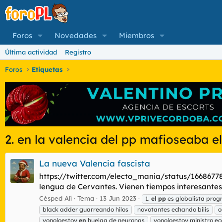
Foros
Novedades
Miembros
Última actividad
Registro
Foros
Etiquetas
2. en la valencia del pp mafioseaba e
La nueva Valencia fascista
https://twitter.com/electo_mania/status/166867787
lengua de Cervantes. Vienen tiempos interesantes e
Césped Alí
Tema
13 Jun 2023
1.
el
pp
es globalista pro
black adder guarreando hilos
novotantes echando bilis
o
yonoloestoy
en
huelga de neuronas
yonoloestoy ministro e