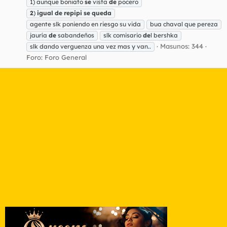
1) aunque boniato
se
vista
de
pocero
2
)
igual
de
repipi
se
queda
agente slk poniendo en riesgo su vida
bua chaval que pereza
jauría
de
sabandeños
slk comisario
de
l bershka
Masunos: 344
slk dando verguenza una vez mas y van..
Foro:
Foro General