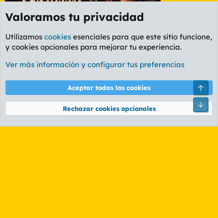
Valoramos tu privacidad
Utilizamos
cookies
esenciales para que este sitio funcione,
y cookies opcionales para mejorar tu experiencia.
Etiquetas
Ver más información y configurar tus preferencias
Cookies
PL OLDSTYLE AMARILLO
Cambiar fuente
Español (ES)
Arri
Aceptar todas las cookies
Contáctanos
Términos y reglas
Política de privacidad
Ayuda
R
Pie
S
Rechazar cookies opcionales
S
®
Community platform by XenForo
© 2010-2026 XenForo Ltd.