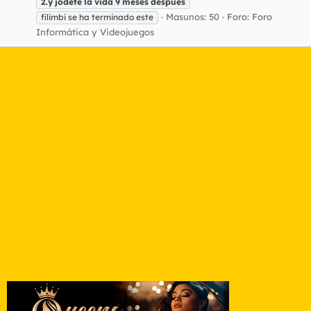
2.y
jodete
la
vida
9
meses
despues
Masunos: 50
Foro:
Foro
filimbi se ha terminado este
Informática y Videojuegos