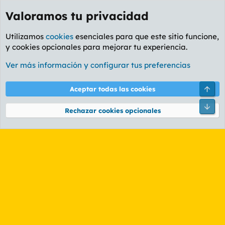
Valoramos tu privacidad
Utilizamos
cookies
esenciales para que este sitio funcione,
y cookies opcionales para mejorar tu experiencia.
Etiquetas
Ver más información y configurar tus preferencias
Cookies
PL OLDSTYLE AMARILLO
Cambiar fuente
Español (ES)
Arri
Aceptar todas las cookies
Contáctanos
Términos y reglas
Política de privacidad
Ayuda
R
Pie
S
Rechazar cookies opcionales
S
®
Community platform by XenForo
© 2010-2026 XenForo Ltd.