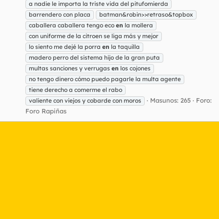
a nadie le importa la triste vida del pitufomierda
barrendero con placa
batman&robin>>retraso&topbox
caballera caballera tengo eco
en
la mollera
con uniforme de la citroen se liga más y mejor
lo siento me dejé la porra
en
la taquilla
madero perro del sistema hijo de la gran puta
multas sanciones y verrugas
en
los cojones
no tengo dinero cómo puedo pagarle la multa agente
tiene derecho a comerme el rabo
Masunos: 265
Foro:
valiente con viejos y cobarde con moros
Foro Rapiñas