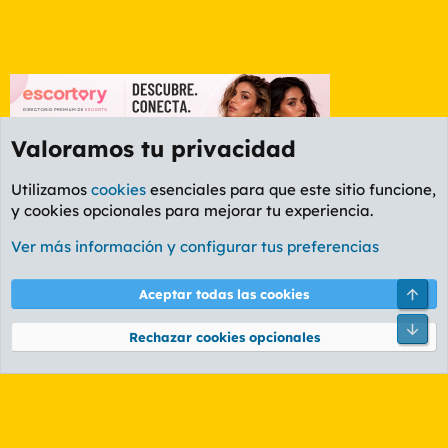
Valoramos tu privacidad
Utilizamos
cookies
esenciales para que este sitio funcione,
y cookies opcionales para mejorar tu experiencia.
Etiquetas
Ver más información y configurar tus preferencias
Cookies
PL OLDSTYLE AMARILLO
Cambiar fuente
Español (ES)
Arri
Aceptar todas las cookies
Contáctanos
Términos y reglas
Política de privacidad
Ayuda
R
Pie
S
Rechazar cookies opcionales
S
®
Community platform by XenForo
© 2010-2026 XenForo Ltd.