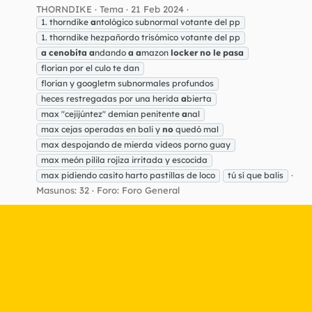
THORNDIKE
Tema
21 Feb 2024
1. thorndike
a
ntológico subnormal votante del pp
1. thorndike hezpañordo trisómico votante del pp
a
cenobita
a
ndando
a
a
mazon
locker
no
le
pasa
florian por el culo te dan
florian y googletm subnormales profundos
heces restregadas por una herida
a
bierta
max "cejijúntez" demian penitente
a
nal
max cejas operadas en bali y
no
quedó mal
max despojando de mierda videos porno guay
max meón pilila rojiza irritada y escocida
max pidiendo casito harto pastillas de loco
tú sí que balis
Masunos: 32
Foro:
Foro General