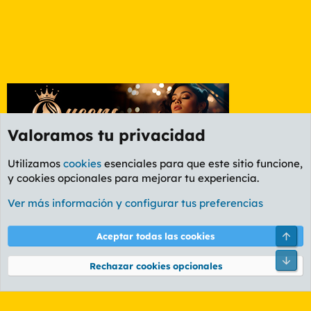
Valoramos tu privacidad
Utilizamos
cookies
esenciales para que este sitio funcione,
y cookies opcionales para mejorar tu experiencia.
Etiquetas
Ver más información y configurar tus preferencias
Cookies
PL OLDSTYLE AMARILLO
Cambiar fuente
Español (ES)
Arri
Aceptar todas las cookies
Contáctanos
Términos y reglas
Política de privacidad
Ayuda
R
Pie
S
Rechazar cookies opcionales
S
®
Community platform by XenForo
© 2010-2026 XenForo Ltd.