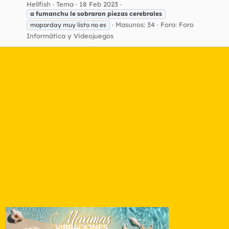
Hellfish
Tema
18 Feb 2023
a
fumanchu
le
sobraron
piezas
cerebrales
Masunos: 34
Foro:
Foro
moporday muy listo no es
Informática y Videojuegos