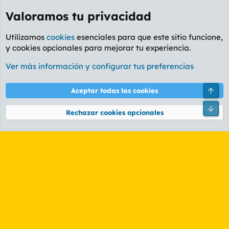
Valoramos tu privacidad
Utilizamos
cookies
esenciales para que este sitio funcione,
y cookies opcionales para mejorar tu experiencia.
Etiquetas
Ver más información y configurar tus preferencias
Cookies
PL OLDSTYLE AMARILLO
Cambiar fuente
Español (ES)
Arri
Aceptar todas las cookies
Contáctanos
Términos y reglas
Política de privacidad
Ayuda
R
Pie
S
Rechazar cookies opcionales
S
®
Community platform by XenForo
© 2010-2026 XenForo Ltd.