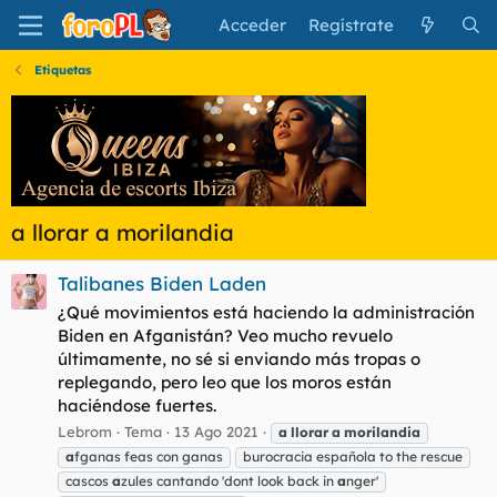
Acceder
Regístrate
Etiquetas
a llorar a morilandia
Talibanes Biden Laden
¿Qué movimientos está haciendo la administración
Biden en Afganistán? Veo mucho revuelo
últimamente, no sé si enviando más tropas o
replegando, pero leo que los moros están
haciéndose fuertes.
Lebrom
Tema
13 Ago 2021
a
llorar
a
morilandia
a
fganas feas con ganas
burocracia española to the rescue
cascos
a
zules cantando 'dont look back in
a
nger'