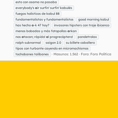
esto con osama no pasaba
everybody's
a
ir surfin' surfin' kabulés
fuegos holísticos de kabul 88
fundamentalistas y fundamentalistos
good morning kabul
has hecho
a
-k 47 hoy?
invasores hipsters con traje ibicenco
menos bobadas y más fotopollas
a
rkan
nos
a
tacan; rápido!
a
l progrecóptero!
pandetrolax
ralph subnormal
saigon 2.0
su billete caballero
tipos con turbante cayendo en micromachismos
Masunos: 1.562
Foro:
Foro Política
tochobanes talibanes