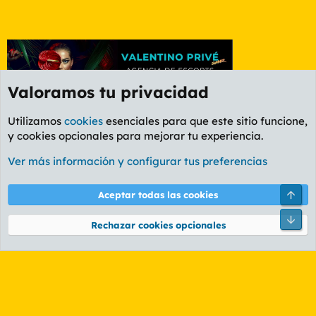
Valoramos tu privacidad
Utilizamos
cookies
esenciales para que este sitio funcione,
y cookies opcionales para mejorar tu experiencia.
Etiquetas
Ver más información y configurar tus preferencias
Cookies
PL OLDSTYLE AMARILLO
Cambiar fuente
Español (ES)
Arri
Aceptar todas las cookies
Contáctanos
Términos y reglas
Política de privacidad
Ayuda
R
Pie
S
Rechazar cookies opcionales
S
®
Community platform by XenForo
© 2010-2026 XenForo Ltd.