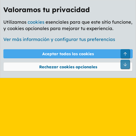
Valoramos tu privacidad
Utilizamos
cookies
esenciales para que este sitio funcione,
y cookies opcionales para mejorar tu experiencia.
Etiquetas
Ver más información y configurar tus preferencias
Cookies
PL OLDSTYLE AMARILLO
Cambiar fuente
Español (ES)
Arri
Aceptar todas las cookies
Contáctanos
Términos y reglas
Política de privacidad
Ayuda
R
Pie
S
Rechazar cookies opcionales
S
®
Community platform by XenForo
© 2010-2026 XenForo Ltd.