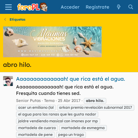
Acceder
Regístrate
Etiquetas
abro hilo.
Aaaaaaaaaaaaaah! que rica está el agua.
Aaaaaaaaaaaaaah! que rica está el agua.
Fresquita cuando tienes sed.
Senior Putas
Tema
25 Abr 2017
abro
hilo.
acer un emiliano (lol
arkan premio revelación subnormal 2017
el agua para las ranas que les gusta nadar
jaldre vendiendo masical con imanes por mp
mortadela de cuarzo
mortadela de esmegma
mortadela de pene
pego un trago