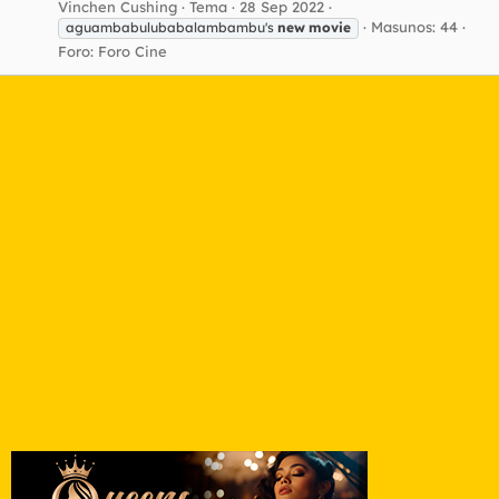
Vinchen Cushing
Tema
28 Sep 2022
Masunos: 44
aguambabulubabalambambu's
new
movie
Foro:
Foro Cine