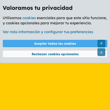
Valoramos tu privacidad
Utilizamos
cookies
esenciales para que este sitio funcione,
y cookies opcionales para mejorar tu experiencia.
Etiquetas
Ver más información y configurar tus preferencias
Cookies
PL OLDSTYLE AMARILLO
Cambiar fuente
Español (ES)
Arri
Aceptar todas las cookies
Contáctanos
Términos y reglas
Política de privacidad
Ayuda
R
Pie
S
Rechazar cookies opcionales
S
®
Community platform by XenForo
© 2010-2026 XenForo Ltd.