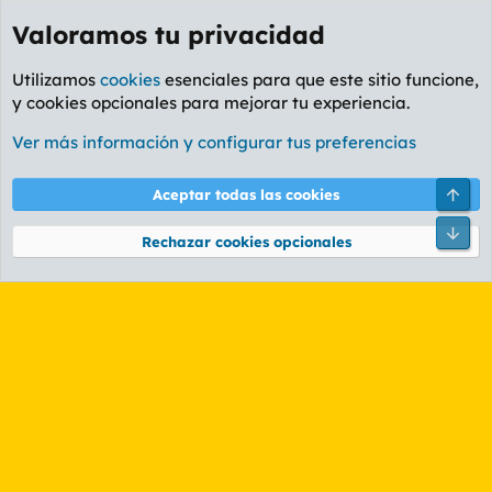
Valoramos tu privacidad
Utilizamos
cookies
esenciales para que este sitio funcione,
y cookies opcionales para mejorar tu experiencia.
Etiquetas
Ver más información y configurar tus preferencias
Cookies
PL OLDSTYLE AMARILLO
Cambiar fuente
Español (ES)
Arri
Aceptar todas las cookies
Contáctanos
Términos y reglas
Política de privacidad
Ayuda
R
Pie
S
Rechazar cookies opcionales
S
®
Community platform by XenForo
© 2010-2026 XenForo Ltd.