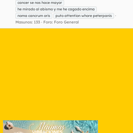
cancer se nos hace mayor
he mirado al abismo y me he cagado encima
noma cancrum oris
puto attention whore peterpanis
Masunos: 133
Foro:
Foro General