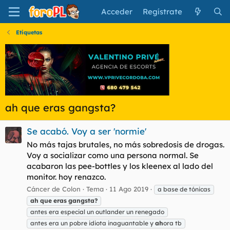
Acceder
Regístrate
Etiquetas
ah que eras gangsta?
Se acabó. Voy a ser 'normie'
No más tajas brutales, no más sobredosis de drogas.
Voy a socializar como una persona normal. Se
acabaron las pee-bottles y los kleenex al lado del
monitor. hoy renazco.
Cáncer de Colon
Tema
11 Ago 2019
a base de tónicas
ah
que
eras
gangsta?
antes era especial un outlander un renegado
antes era un pobre idiota inaguantable y
ah
ora tb