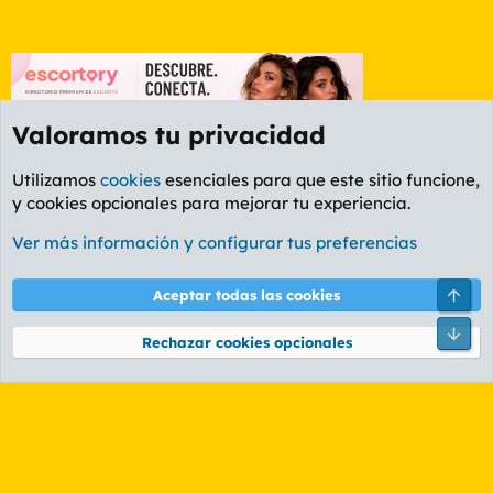
Valoramos tu privacidad
Utilizamos
cookies
esenciales para que este sitio funcione,
y cookies opcionales para mejorar tu experiencia.
Etiquetas
Ver más información y configurar tus preferencias
Cookies
PL OLDSTYLE AMARILLO
Cambiar fuente
Español (ES)
Arri
Aceptar todas las cookies
Contáctanos
Términos y reglas
Política de privacidad
Ayuda
R
Pie
S
Rechazar cookies opcionales
S
®
Community platform by XenForo
© 2010-2026 XenForo Ltd.