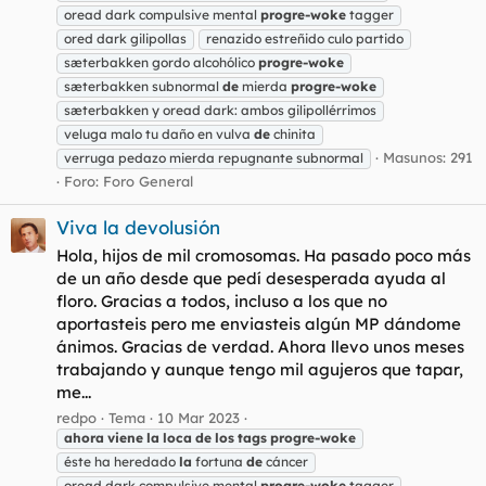
oread dark compulsive mental
progre-woke
tagger
ored dark gilipollas
renazido estreñido culo partido
sæterbakken gordo alcohólico
progre-woke
sæterbakken subnormal
de
mierda
progre-woke
sæterbakken y oread dark: ambos gilipollérrimos
veluga malo tu daño en vulva
de
chinita
Masunos: 291
verruga pedazo mierda repugnante subnormal
Foro:
Foro General
Viva la devolusión
Hola, hijos de mil cromosomas. Ha pasado poco más
de un año desde que pedí desesperada ayuda al
floro. Gracias a todos, incluso a los que no
aportasteis pero me enviasteis algún MP dándome
ánimos. Gracias de verdad. Ahora llevo unos meses
trabajando y aunque tengo mil agujeros que tapar,
me...
redpo
Tema
10 Mar 2023
ahora
viene
la
loca
de
los
tags
progre-woke
éste ha heredado
la
fortuna
de
cáncer
oread dark compulsive mental
progre-woke
tagger