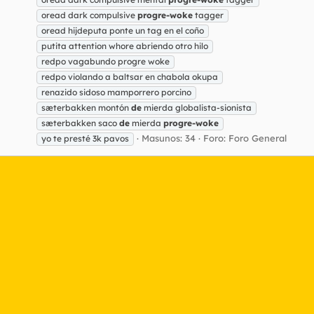
oread dark compulsive
progre-woke
tagger
oread hijdeputa ponte un tag en el coño
putita attention whore abriendo otro hilo
redpo vagabundo progre woke
redpo violando a baltsar en chabola okupa
renazido sidoso mamporrero porcino
sæterbakken montón
de
mierda globalista-sionista
sæterbakken saco
de
mierda
progre-woke
Masunos: 34
Foro:
Foro General
yo te presté 3k pavos