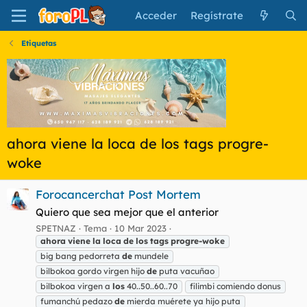
Acceder
Regístrate
Etiquetas
ahora viene la loca de los tags progre-
woke
Forocancerchat Post Mortem
Quiero que sea mejor que el anterior
SPETNAZ
Tema
10 Mar 2023
ahora
viene
la
loca
de
los
tags
progre-woke
big bang pedorreta
de
mundele
bilbokoa gordo virgen hijo
de
puta vacuñao
bilbokoa virgen a
los
40..50..60..70
filimbi comiendo donus
fumanchú pedazo
de
mierda muérete ya hijo puta