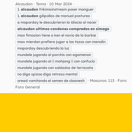
Alcaudon
Tema
10 Mar 2024
1.
alcaudon
frikimainstream poser monguer
1.
alcaudon
gilipollas de manual postureo
a moporday le descubrieron la idiocia al nacer
alcaudon
ultimos
condones
comprados
en
simago
max fimosian tiene a ken el novio de la barbie
max mierdan prefiere jugar a los tazos con manolín
moporday descubriendo la luz
mundele jugando al parchis con agamenon
mundele jugando al 🀄 mahjong 🀄 con confucio
mundele jugando con soldados de terracota
no diga spizoo diga retraso mental
Masunos: 113
Foro:
oread vomitando el semen de slaanesh
Foro General