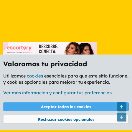
Valoramos tu privacidad
Utilizamos
cookies
esenciales para que este sitio funcione,
y cookies opcionales para mejorar tu experiencia.
Etiquetas
Ver más información y configurar tus preferencias
Cookies
PL OLDSTYLE AMARILLO
Cambiar fuente
Español (ES)
Arri
Aceptar todas las cookies
Contáctanos
Términos y reglas
Política de privacidad
Ayuda
R
Pie
S
Rechazar cookies opcionales
S
®
Community platform by XenForo
© 2010-2026 XenForo Ltd.