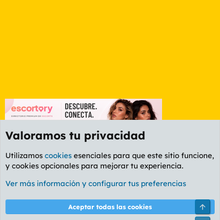
Valoramos tu privacidad
Utilizamos
cookies
esenciales para que este sitio funcione,
y cookies opcionales para mejorar tu experiencia.
Etiquetas
Ver más información y configurar tus preferencias
Cookies
PL OLDSTYLE AMARILLO
Cambiar fuente
Español (ES)
Arri
Aceptar todas las cookies
Contáctanos
Términos y reglas
Política de privacidad
Ayuda
R