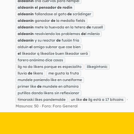
aldeanín
cria cuervos para hempel
aldeanín
el
pensador
de
rodin
aldeanín
follandose al gato
de
scrödinger
aldeanín
ganador
de
la medalla fields
aldeanín
mete la huevada en la tetera
de
russell
aldeanín
resolviendo los problemas
de
l milenio
aldeanín
y su reactor
de
fusión fria
alduin
el
amigo subnor que cae bien
el
likeador q likealize buen likeador será
forero anónimo dice cosas
ilg no da likens porque es especialito
ilikegintonic
lluvia
de
likens
me gusta la fruta
mundele poniendo like en cuneiforme
primer like
de
mundele en altamira
putillas dando likens sin reflexionar
timoroski likes pandemolde
un like
de
ilg está a 17 bitcoins
Masunos: 50
Foro:
Foro General