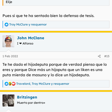
Elije
Pues sí que te ha sentado bien la defensa de tesis.
Troy McClure
y
resquemor
R
e
a
John McClane
c
c
I ❤ Alfonso
i
o
n
1 Feb 2022
#15
e
s
Te he dado el hijodeputa porque de verdad pienso que lo
:
eres y porque
Dice más un hijoputa que un liken
es una
puta mierda de masuno y lo dice un hijodeputa.
Travelord
,
Troy McClure
y
resquemor
R
e
a
Britzingen
c
c
Muerto por dentro+
i
o