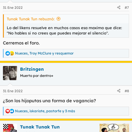
o
n
31 Ene 2022
#7
e
s
Tunak Tunak Tun rebuznó:
:
Lo del likens resuelve en muchos casos esa maxima que dice:
"No hables si no crees que puedes mejorar el silencio".
Cerremos el foro.
Nueces
,
Troy McClure
y
resquemor
R
e
a
Britzingen
c
c
Muerto por dentro+
i
o
n
31 Ene 2022
#8
e
s
¿Son los hijoputas una forma de vagancia?
:
Nueces
,
iskariote
,
pastorfe
y 3 más
R
e
a
Tunak Tunak Tun
c
c