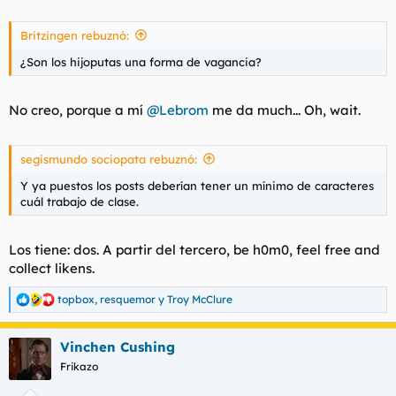
Britzingen rebuznó:
¿Son los hijoputas una forma de vagancia?
No creo, porque a mí
@Lebrom
me da much... Oh, wait.
segismundo sociopata rebuznó:
Y ya puestos los posts deberían tener un mínimo de caracteres
cuál trabajo de clase.
Los tiene: dos. A partir del tercero, be h0m0, feel free and
collect likens.
topbox
,
resquemor
y
Troy McClure
R
e
a
Vinchen Cushing
c
c
Frikazo
i
o