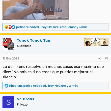
petiso reloaded
,
Troy McClure
,
resquemor
y 3 más
R
e
a
Tunak Tunak Tun
c
c
Sucioindio
i
o
n
31 Ene 2022
#6
e
s
Lo del likens resuelve en muchos casos esa maxima que
:
dice: "No hables si no crees que puedes mejorar el
silencio".
Rhodium
,
petiso reloaded
,
Troy McClure
y 2 más
R
e
a
Sr. Brans
c
S
c
Frikazo
i