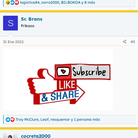
logistica84
,
zorro2000
,
BILBOKOA
y 8 más
R
e
a
Sr. Brans
c
S
c
Frikazo
i
o
n
31 Ene 2022
#3
e
s
:
Troy McClure
,
Leaf
,
resquemor
y 1 persona más
R
e
a
cocreta2000
c