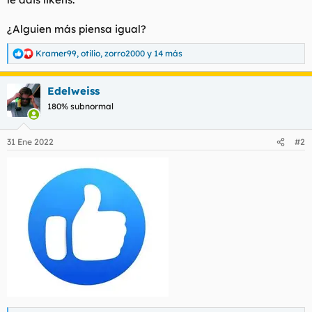
¿Alguien más piensa igual?
Kramer99
,
otilio
,
zorro2000
y 14 más
R
e
a
Edelweiss
c
c
180% subnormal
i
o
n
31 Ene 2022
#2
e
s
: