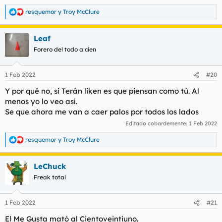
resquemor
y
Troy McClure
R
e
a
Leaf
c
c
Forero del todo a cien
i
o
n
1 Feb 2022
#20
e
s
Y por qué no, si Terán liken es que piensan como tú. Al
:
menos yo lo veo así.
Se que ahora me van a caer palos por todos los lados
Editado cobardemente:
1 Feb 2022
resquemor
y
Troy McClure
R
e
a
LeChuck
c
c
Freak total
i
o
n
1 Feb 2022
#21
e
s
El Me Gusta mató al Cientoveintiuno.
: