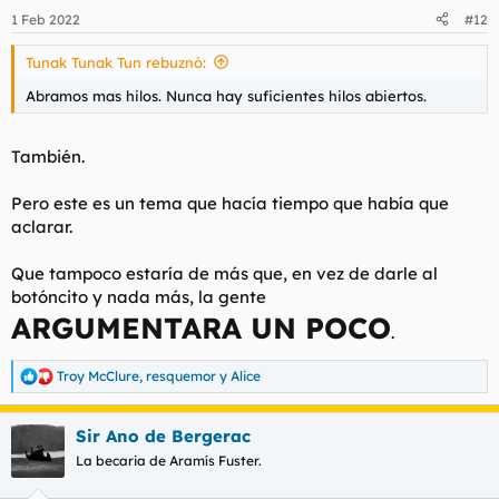
n
1 Feb 2022
#12
e
s
Tunak Tunak Tun rebuznó:
:
Abramos mas hilos. Nunca hay suficientes hilos abiertos.
También.
Pero este es un tema que hacía tiempo que había que
aclarar.
Que tampoco estaría de más que, en vez de darle al
botóncito y nada más, la gente
ARGUMENTARA UN POCO
.
Troy McClure
,
resquemor
y
Alice
R
e
a
Sir Ano de Bergerac
c
c
La becaria de Aramís Fuster.
i
o