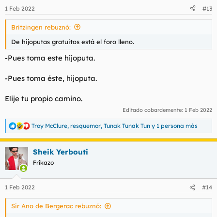
n
1 Feb 2022
#13
e
s
Britzingen rebuznó:
:
De hijoputas gratuitos está el foro lleno.
-Pues toma este hijoputa.
-Pues toma éste, hijoputa.
Elije tu propio camino.
Editado cobardemente:
1 Feb 2022
Troy McClure
,
resquemor
,
Tunak Tunak Tun
y 1 persona más
R
e
a
Sheik Yerbouti
c
c
Frikazo
i
o
n
1 Feb 2022
#14
e
s
Sir Ano de Bergerac rebuznó:
: