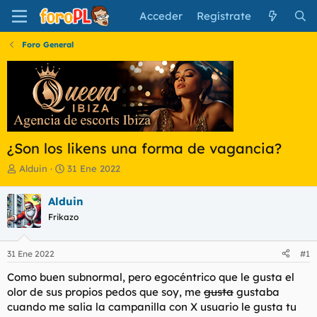
Acceder
Regístrate
Foro General
¿Son los likens una forma de vagancia?
I
F
Alduin
31 Ene 2022
n
e
i
c
Alduin
c
h
Frikazo
i
a
a
d
d
e
31 Ene 2022
#1
o
i
r
n
Como buen subnormal, pero egocéntrico que le gusta el
d
i
olor de sus propios pedos que soy, me
gusta
gustaba
e
c
cuando me salia la campanilla con X usuario le gusta tu
l
i