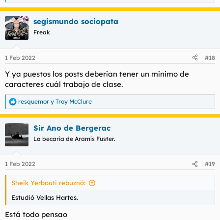
e
a
segismundo sociopata
c
c
Freak
i
o
n
1 Feb 2022
#18
e
s
Y ya puestos los posts deberían tener un mínimo de
:
caracteres cuál trabajo de clase.
resquemor
y
Troy McClure
R
e
a
Sir Ano de Bergerac
c
c
La becaria de Aramís Fuster.
i
o
n
1 Feb 2022
#19
e
s
Sheik Yerbouti rebuznó:
:
Estudió Vellas Hartes.
Está todo pensao