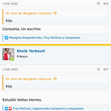
n
1 Feb 2022
#16
e
s
Sir Ano de Bergerac rebuznó:
:
Elije
Canastos. Un escritor.
Misógino Empedernido
,
Troy McClure
y
resquemor
R
e
a
Sheik Yerbouti
c
c
Frikazo
i
o
n
1 Feb 2022
#17
e
s
Sir Ano de Bergerac rebuznó:
:
Elije
Estudió Vellas Hartes.
Troy McClure
,
segismundo sociopata
y
resquemor
R