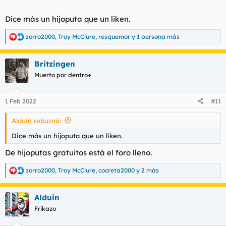
Dice más un hijoputa que un liken.
zorro2000
,
Troy McClure
,
resquemor
y 1 persona más
R
e
a
Britzingen
c
c
Muerto por dentro+
i
o
n
1 Feb 2022
#11
e
s
Alduin rebuznó:
:
Dice más un hijoputa que un liken.
De hijoputas gratuitos está el foro lleno.
zorro2000
,
Troy McClure
,
cocreta2000
y 2 más
R
e
a
Alduin
c
c
Frikazo
i
o