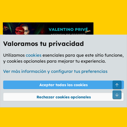
Valoramos tu privacidad
Utilizamos
cookies
esenciales para que este sitio funcione,
y cookies opcionales para mejorar tu experiencia.
Foro General
Ver más información y configurar tus preferencias
Cookies
PL OLDSTYLE AMARILLO
Cambiar fuente
Español (ES)
Arri
Aceptar todas las cookies
Contáctanos
Términos y reglas
Política de privacidad
Ayuda
R
Pie
S
Rechazar cookies opcionales
S
®
Community platform by XenForo
© 2010-2026 XenForo Ltd.