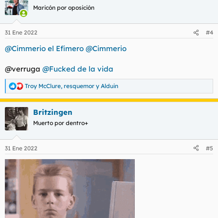
c
Maricón por oposición
i
o
n
31 Ene 2022
#4
e
s
@Cimmerio el Efímero
@Cimmerio
:
@verruga
@Fucked de la vida
Troy McClure
,
resquemor
y
Alduin
R
e
a
Britzingen
c
c
Muerto por dentro+
i
o
n
31 Ene 2022
#5
e
s
: