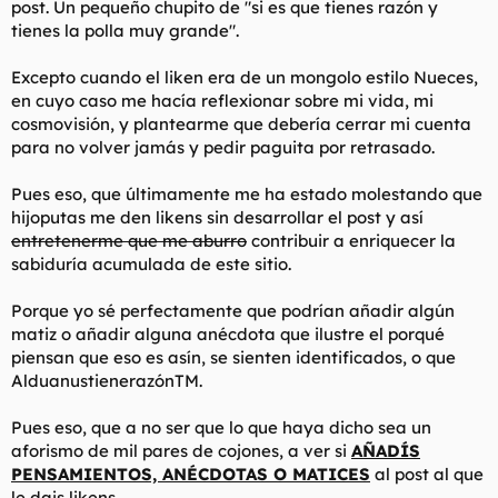
post. Un pequeño chupito de "si es que tienes razón y
t
o
e
tienes la polla muy grande".
m
a
Excepto cuando el liken era de un mongolo estilo Nueces,
en cuyo caso me hacía reflexionar sobre mi vida, mi
cosmovisión, y plantearme que debería cerrar mi cuenta
para no volver jamás y pedir paguita por retrasado.
Pues eso, que últimamente me ha estado molestando que
hijoputas me den likens sin desarrollar el post y así
entretenerme que me aburro
contribuir a enriquecer la
sabiduría acumulada de este sitio.
Porque yo sé perfectamente que podrían añadir algún
matiz o añadir alguna anécdota que ilustre el porqué
piensan que eso es asín, se sienten identificados, o que
AlduanustienerazónTM.
Pues eso, que a no ser que lo que haya dicho sea un
aforismo de mil pares de cojones, a ver si
AÑADÍS
PENSAMIENTOS, ANÉCDOTAS O MATICES
al post al que
le dais likens.