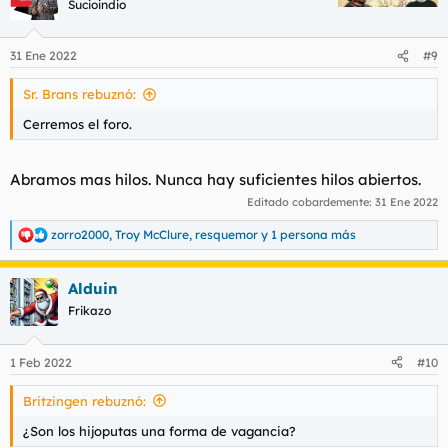
Sucioindio
i
o
n
31 Ene 2022
#9
e
s
Sr. Brans rebuznó:
:
Cerremos el foro.
Abramos mas hilos. Nunca hay suficientes hilos abiertos.
Editado cobardemente:
31 Ene 2022
zorro2000
,
Troy McClure
,
resquemor
y 1 persona más
R
e
a
Alduin
c
c
Frikazo
i
o
n
1 Feb 2022
#10
e
s
Britzingen rebuznó:
:
¿Son los hijoputas una forma de vagancia?