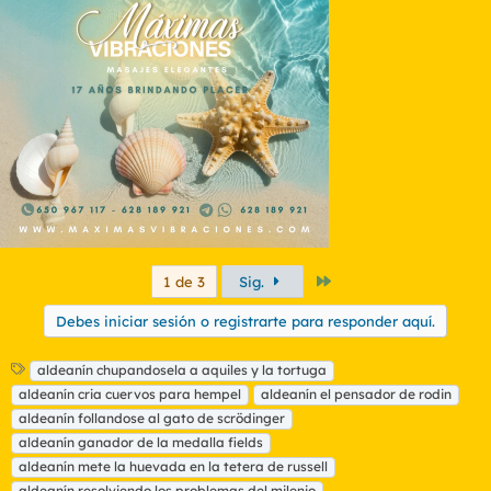
c
i
o
n
e
s
:
Último
1 de 3
Sig.
Debes iniciar sesión o registrarte para responder aquí.
E
aldeanín chupandosela a aquiles y la tortuga
t
aldeanín cria cuervos para hempel
aldeanín el pensador de rodin
i
aldeanín follandose al gato de scrödinger
q
aldeanín ganador de la medalla fields
u
aldeanín mete la huevada en la tetera de russell
e
t
aldeanín resolviendo los problemas del milenio