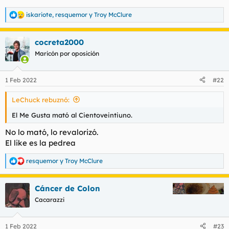
iskariote
,
resquemor
y
Troy McClure
R
e
a
cocreta2000
c
c
Maricón por oposición
i
o
n
1 Feb 2022
#22
e
s
LeChuck rebuznó:
:
El Me Gusta mató al Cientoveintiuno.
No lo mató, lo revalorizó.
El like es la pedrea
resquemor
y
Troy McClure
R
e
a
Cáncer de Colon
c
c
Cacarazzi
i
o
n
1 Feb 2022
#23