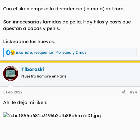
e
s
Con el liken empezó la decadencia (la mala) del foro.
:
Son innecesarias lamidas de polla. Hay hilos y posts que
apestan a babas y penis.
Lickeadme los huevos.
iskariote
,
resquemor
,
Molisana
y 2 más
R
e
a
Tiboroski
c
c
Nuestro hombre en París
i
o
n
1 Feb 2022
#24
e
s
Ahí le dejo mi liken:
: