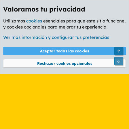
Valoramos tu privacidad
Utilizamos
cookies
esenciales para que este sitio funcione,
y cookies opcionales para mejorar tu experiencia.
Etiquetas
Ver más información y configurar tus preferencias
Cookies
PL OLDSTYLE AMARILLO
Cambiar fuente
Español (ES)
Arri
Aceptar todas las cookies
Contáctanos
Términos y reglas
Política de privacidad
Ayuda
R
Pie
S
Rechazar cookies opcionales
S
®
Community platform by XenForo
© 2010-2026 XenForo Ltd.