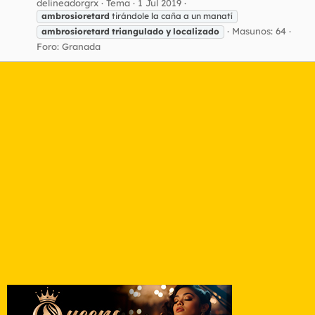
delineadorgrx
Tema
1 Jul 2019
ambrosioretard
tirándole la caña a un manatí
Masunos: 64
ambrosioretard
triangulado
y
localizado
Foro:
Granada