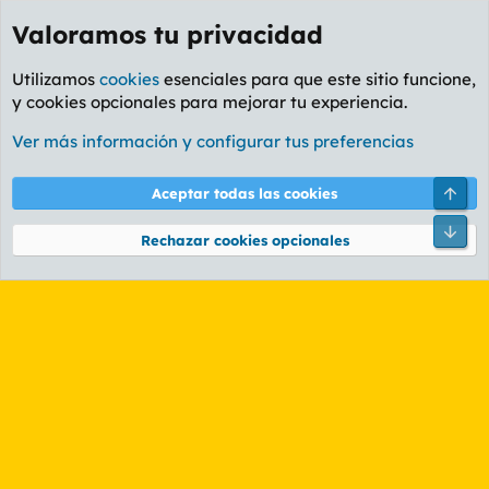
Valoramos tu privacidad
Utilizamos
cookies
esenciales para que este sitio funcione,
y cookies opcionales para mejorar tu experiencia.
Etiquetas
Ver más información y configurar tus preferencias
Cookies
PL OLDSTYLE AMARILLO
Cambiar fuente
Español (ES)
Arri
Aceptar todas las cookies
Contáctanos
Términos y reglas
Política de privacidad
Ayuda
R
Pie
S
Rechazar cookies opcionales
S
®
Community platform by XenForo
© 2010-2026 XenForo Ltd.