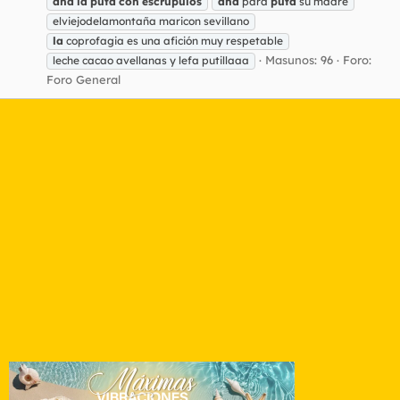
ana
la
puta
con
escrúpulos
ana
para
puta
su madre
elviejodelamontaña maricon sevillano
la
coprofagia es una afición muy respetable
Masunos: 96
Foro:
leche cacao avellanas y lefa putillaaa
Foro General