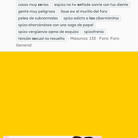
cosas muy
se
rias
espizo no tw
en
fade sonrie con tus diente
gente muy peligrosa
iloue ew el muriño del foro
pelea de subnormales
spizo adicto a
los
cibermimitos
spizo ahorcándose con una soga de papel
spizo vergüenza ajena de esquizo
spizofrenio
Masunos: 133
Foro:
Foro
tensión
se
xual no resuelta
General