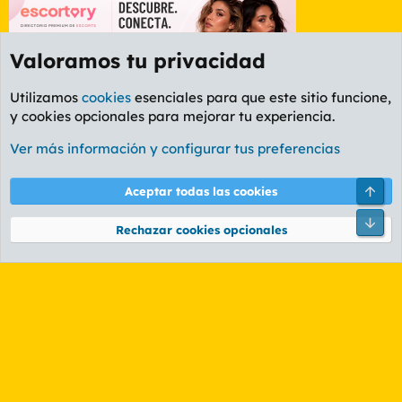
Valoramos tu privacidad
Utilizamos
cookies
esenciales para que este sitio funcione,
y cookies opcionales para mejorar tu experiencia.
Etiquetas
Ver más información y configurar tus preferencias
Cookies
PL OLDSTYLE AMARILLO
Cambiar fuente
Español (ES)
Arri
Aceptar todas las cookies
Contáctanos
Términos y reglas
Política de privacidad
Ayuda
R
Pie
S
Rechazar cookies opcionales
S
®
Community platform by XenForo
© 2010-2026 XenForo Ltd.