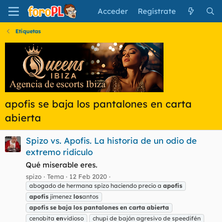
Acceder
Regístrate
Etiquetas
apofis se baja los pantalones en carta
abierta
Spizo vs. Apofis. La historia de un odio de
extremo ridículo
Qué miserable eres.
spizo
Tema
12 Feb 2020
abogado de hermana spizo haciendo precio a
apofis
apofis
jimenez
los
antos
apofis
se
baja
los
pantalones
en
carta
abierta
cenobita
en
vidioso
chupi de bajón agresivo de speedifén