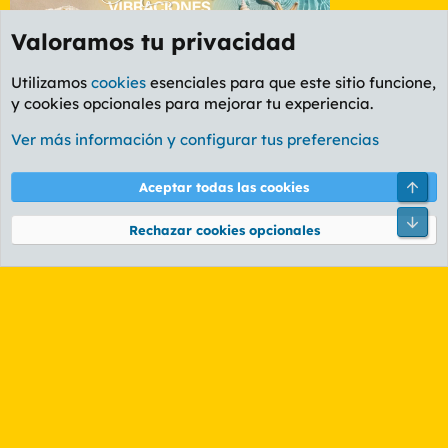
Valoramos tu privacidad
Utilizamos
cookies
esenciales para que este sitio funcione,
y cookies opcionales para mejorar tu experiencia.
Etiquetas
Ver más información y configurar tus preferencias
Cookies
PL OLDSTYLE AMARILLO
Cambiar fuente
Español (ES)
Arri
Aceptar todas las cookies
Contáctanos
Términos y reglas
Política de privacidad
Ayuda
R
Pie
S
Rechazar cookies opcionales
S
®
Community platform by XenForo
© 2010-2026 XenForo Ltd.