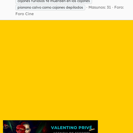
cojones furiosos te muerden en los cojones
Masunos: 31
Foro:
pionono calvo como cojones depilados
Foro Cine