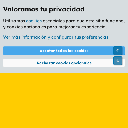
Valoramos tu privacidad
Utilizamos
cookies
esenciales para que este sitio funcione,
y cookies opcionales para mejorar tu experiencia.
Etiquetas
Ver más información y configurar tus preferencias
Cookies
PL OLDSTYLE AMARILLO
Cambiar fuente
Español (ES)
Arri
Aceptar todas las cookies
Contáctanos
Términos y reglas
Política de privacidad
Ayuda
R
Pie
S
Rechazar cookies opcionales
S
®
Community platform by XenForo
© 2010-2026 XenForo Ltd.