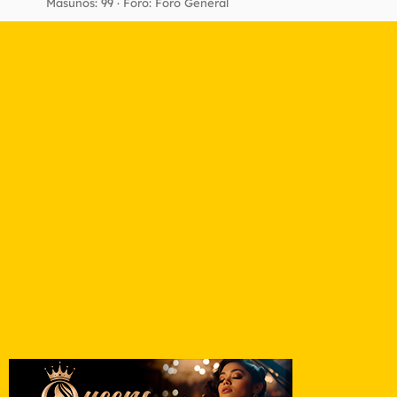
Masunos: 99
Foro:
Foro General