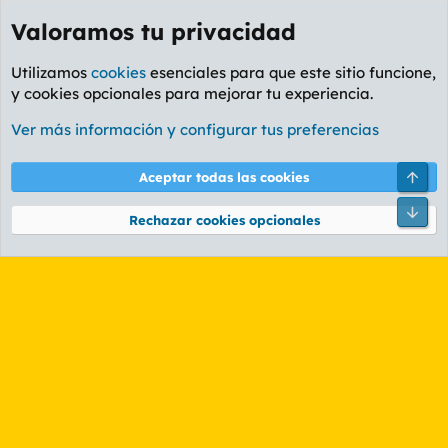
Valoramos tu privacidad
Utilizamos
cookies
esenciales para que este sitio funcione,
y cookies opcionales para mejorar tu experiencia.
Etiquetas
Ver más información y configurar tus preferencias
Cookies
PL OLDSTYLE AMARILLO
Cambiar fuente
Español (ES)
Arri
Aceptar todas las cookies
Contáctanos
Términos y reglas
Política de privacidad
Ayuda
R
Pie
S
Rechazar cookies opcionales
S
®
Community platform by XenForo
© 2010-2026 XenForo Ltd.