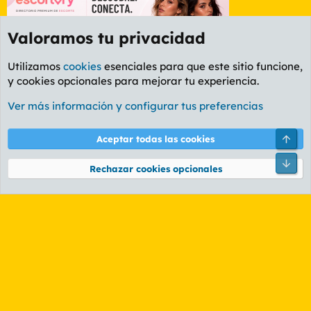
Valoramos tu privacidad
Utilizamos
cookies
esenciales para que este sitio funcione,
y cookies opcionales para mejorar tu experiencia.
Etiquetas
Ver más información y configurar tus preferencias
Cookies
PL OLDSTYLE AMARILLO
Cambiar fuente
Español (ES)
Arri
Aceptar todas las cookies
Contáctanos
Términos y reglas
Política de privacidad
Ayuda
R
Pie
S
Rechazar cookies opcionales
S
®
Community platform by XenForo
© 2010-2026 XenForo Ltd.