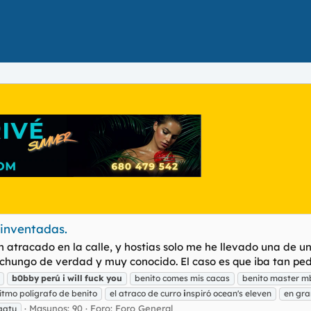
 inventadas.
atracado en la calle, y hostias solo me he llevado una de un 
hungo de verdad y muy conocido. El caso es que iba tan pedo 
b0bby
perú
i
will
fuck
you
benito comes mis cacas
benito master m
ritmo polígrafo de benito
el atraco de curro
i
nspiró ocean's eleven
en gra
Masunos: 90
Foro:
Foro General
aatu