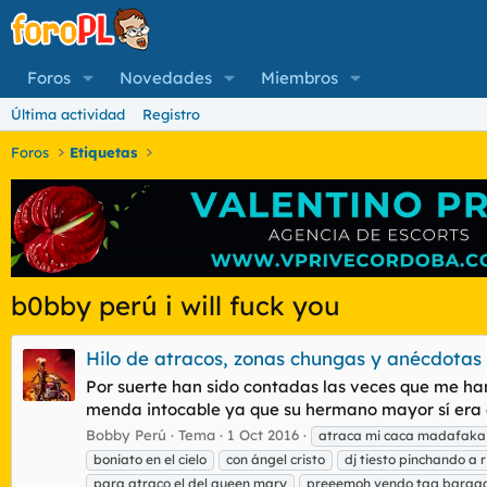
Foros
Novedades
Miembros
Última actividad
Registro
Foros
Etiquetas
b0bby perú i will fuck you
Hilo de atracos, zonas chungas y anécdotas
Por suerte han sido contadas las veces que me han 
menda intocable ya que su hermano mayor sí era c
Bobby Perú
Tema
1 Oct 2016
atraca mi caca madafaka
boniato en el cielo
con ángel cristo
dj tiesto pinchando a 
para atraco el del queen mary
preeemoh vendo tag baraa