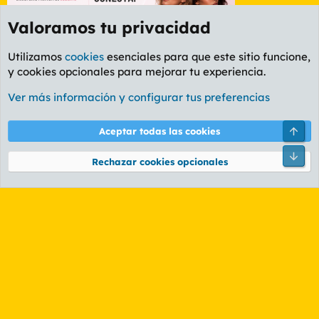
Valoramos tu privacidad
Utilizamos
cookies
esenciales para que este sitio funcione,
y cookies opcionales para mejorar tu experiencia.
Etiquetas
Ver más información y configurar tus preferencias
Cookies
PL OLDSTYLE AMARILLO
Cambiar fuente
Español (ES)
Arri
Aceptar todas las cookies
Contáctanos
Términos y reglas
Política de privacidad
Ayuda
R
Pie
S
Rechazar cookies opcionales
S
®
Community platform by XenForo
© 2010-2026 XenForo Ltd.