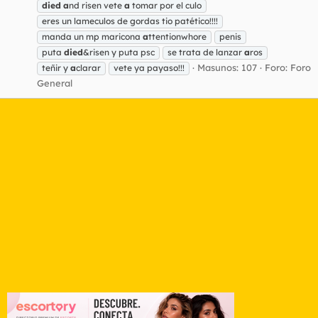
died
a
nd risen vete
a
tomar por el culo
eres un lameculos de gordas tio patético!!!!
manda un mp maricona
a
ttentionwhore
penis
puta
died
&risen y puta psc
se trata de lanzar
a
ros
Masunos: 107
Foro:
Foro
teñir y
a
clarar
vete ya payaso!!!
General