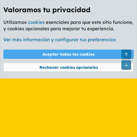
Valoramos tu privacidad
Utilizamos
cookies
esenciales para que este sitio funcione,
y cookies opcionales para mejorar tu experiencia.
Etiquetas
Ver más información y configurar tus preferencias
Cookies
PL OLDSTYLE AMARILLO
Cambiar fuente
Español (ES)
Arri
Aceptar todas las cookies
Contáctanos
Términos y reglas
Política de privacidad
Ayuda
R
Pie
S
Rechazar cookies opcionales
S
®
Community platform by XenForo
© 2010-2026 XenForo Ltd.